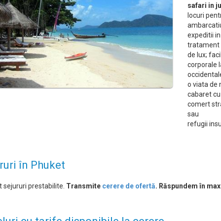
safari in 
locuri pen
ambarcatiu
expeditii i
tratament 
de lux; fac
corporale l
occidental
o viata de
cabaret cu 
comert str
sau
refugii ins
ruri în Phuket
 sejururi prestabilite.
Transmite
cerere de ofertă
. Răspundem în max