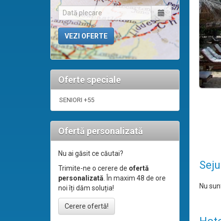
Oferte speciale
SENIORI +55
Ofertă personalizată
Nu ai găsit ce căutai?
Seju
Trimite-ne o cerere de
ofertă
personalizată
. În maxim 48 de ore
Nu sunt
noi îți dăm soluția!
Cerere ofertă!