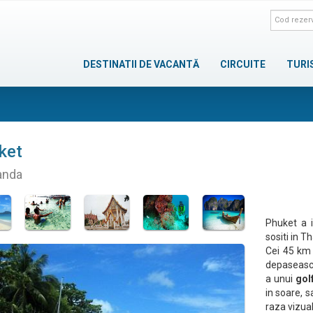
DESTINATII DE VACANTĂ
CIRCUITE
TURI
ket
anda
Phuket a in
sositi in T
Cei 45 km 
depaseasca 
a unui
gol
in soare, s
raza vizual