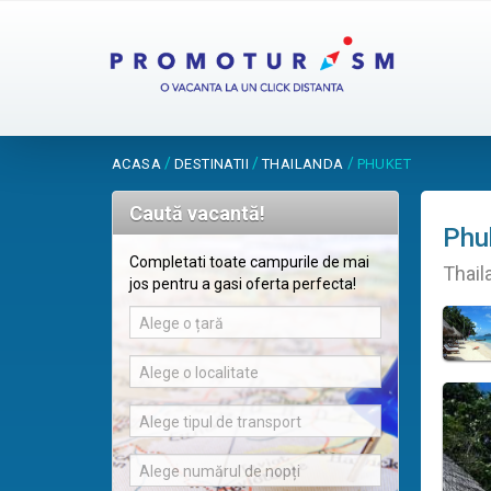
/
/
/
ACASA
DESTINATII
THAILANDA
PHUKET
Caută vacantă!
Phu
Completati toate campurile de mai
Thail
jos pentru a gasi oferta perfecta!
Alege o țară
Alege o localitate
Alege tipul de transport
Alege numărul de nopți