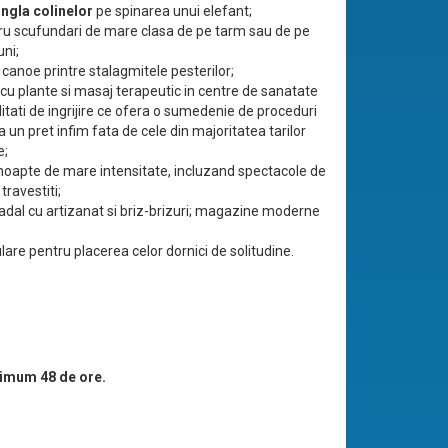
jungla colinelor
pe spinarea unui elefant;
tru scufundari de mare clasa de pe tarm sau de pe
ni;
n canoe printre stalagmitele pesterilor;
cu plante si masaj terapeutic in centre de sanatate
ilitati de ingrijire ce ofera o sumedenie de proceduri
a un pret infim fata de cele din majoritatea tarilor
e;
 noapte de mare intensitate, incluzand spectacole de
travestiti;
adal cu artizanat si briz-brizuri; magazine moderne
ulare pentru placerea celor dornici de solitudine.
imum 48 de ore.