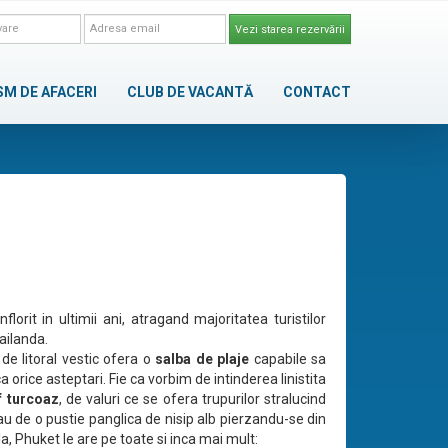
Vezi starea rezervării
SM DE AFACERI
CLUB DE VACANTĂ
CONTACT
florit in ultimii ani, atragand majoritatea turistilor
hailanda.
de litoral vestic ofera o
salba de plaje
capabile sa
orice asteptari. Fie ca vorbim de intinderea linistita
f turcoaz
, de valuri ce se ofera trupurilor stralucind
au de o pustie panglica de nisip alb pierzandu-se din
a, Phuket le are pe toate si inca mai mult: