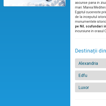
ascunse pana in ziua 
mari: Marea Meditera
Egiptul cucereste pr
de la inceputul istor
monumentele istorice
pe Nil
,
scufundari i
incursiune in orasul C
Destinații din
Alexandria
Edfu
Luxor