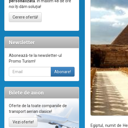
personalizată
. În maxim 48 de ore
noi îți dăm soluția!
Cerere ofertă!
Newsletter
Abonează-te la newsletter-ul
Promo Turism!
Bilete de avion
Oferte de la toate companiile de
transport aerian clasice!
Vezi oferte!
Egiptul, numit de Her