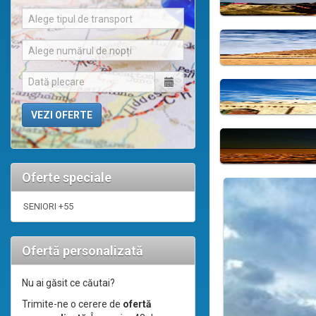
Alege tipul de transport
Alege numărul de nopți
Oferte speciale
SENIORI +55
Ofertă personalizată
Nu ai găsit ce căutai?
Trimite-ne o cerere de
ofertă