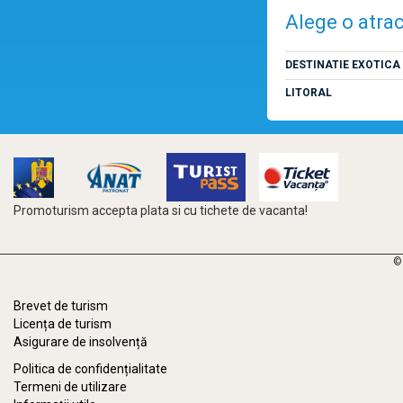
Alege o atrac
DESTINATIE EXOTICA
LITORAL
Promoturism accepta plata si cu tichete de vacanta!
©
Brevet de turism
Licența de turism
Asigurare de insolvență
Politica de confidențialitate
Termeni de utilizare