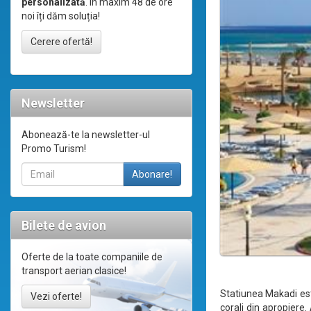
personalizată
. În maxim 48 de ore
noi îți dăm soluția!
Cerere ofertă!
Newsletter
Abonează-te la newsletter-ul
Promo Turism!
Bilete de avion
Oferte de la toate companiile de
transport aerian clasice!
Statiunea Makadi este
Vezi oferte!
corali din apropiere