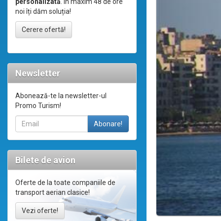
personalizată
. În maxim 48 de ore
noi îți dăm soluția!
Cerere ofertă!
Newsletter
Abonează-te la newsletter-ul
Promo Turism!
Bilete de avion
Oferte de la toate companiile de
transport aerian clasice!
Vezi oferte!