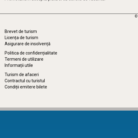
©
Brevet de turism
Licența de turism
Asigurare de insolvență
Politica de confidențialitate
Termeni de utilizare
Informații utile
Turism de afaceri
Contractul cu turistul
Condiții emitere bilete