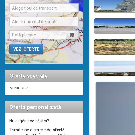
Alege tipul de transport
Alege numărul de nopți
Oferte speciale
SENIORI +55
Ofertă personalizată
Nu ai găsit ce căutai?
Trimite-ne o cerere de
ofertă