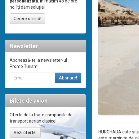
personalizată
. În maxim 48 de ore
noi îți dăm soluția!
Cerere ofertă!
Newsletter
Abonează-te la newsletter-ul
Promo Turism!
Bilete de avion
Oferte de la toate companiile de
transport aerian clasice!
HURGHADA este situat
Vezi oferte!
este marginita de pla