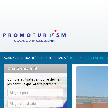
/
/
/
/
ACASA
DESTINATII
EGIPT
HURGHADA
HOTEL 4* BEACH ALBAT
Caută vacantă!
Completati toate campurile de mai
jos pentru a gasi oferta perfecta!
Alege o țară
Alege o localitate