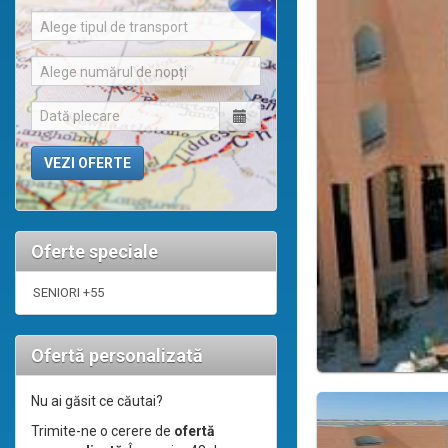
Alege tipul de transport
Alege numărul de nopți
Oferte speciale
SENIORI +55
Ofertă personalizată
Nu ai găsit ce căutai?
Trimite-ne o cerere de
ofertă