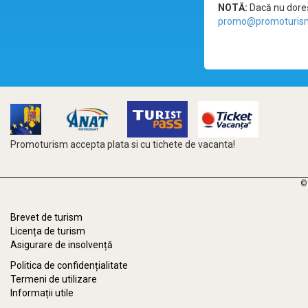
NOTĂ:
Dacă nu doreșt
promo@promoturism
Promoturism accepta plata si cu tichete de vacanta!
©
Brevet de turism
Licența de turism
Asigurare de insolvență
Politica de confidențialitate
Termeni de utilizare
Informații utile