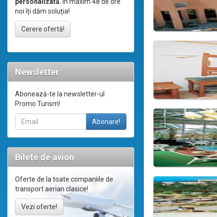
personalizată
. În maxim 48 de ore
noi îți dăm soluția!
Cerere ofertă!
Newsletter
Abonează-te la newsletter-ul
Promo Turism!
Bilete de avion
Oferte de la toate companiile de
transport aerian clasice!
Vezi oferte!