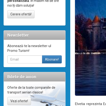
personalizată
. În maxim 48 de ore
noi îți dăm soluția!
Cerere ofertă!
Newsletter
Abonează-te la newsletter-ul
Promo Turism!
Bilete de avion
Oferte de la toate companiile de
transport aerian clasice!
Vezi oferte!
Elvetia reprezinta E