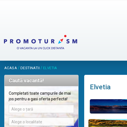
/
/
ACASA
DESTINATII
ELVETIA
Caută vacantă!
Elvetia
Completati toate campurile de mai
jos pentru a gasi oferta perfecta!
Alege o țară
Alege o localitate