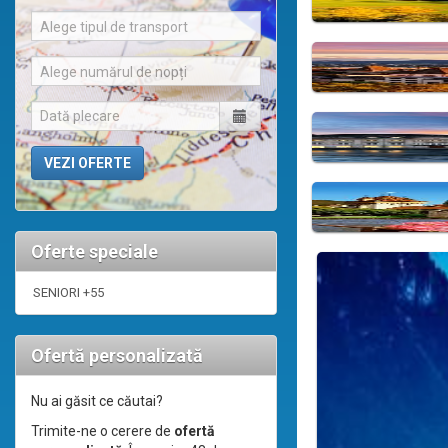
Alege tipul de transport
Alege numărul de nopți
Oferte speciale
SENIORI +55
Ofertă personalizată
Nu ai găsit ce căutai?
Trimite-ne o cerere de
ofertă