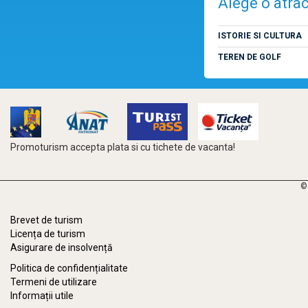
Alege o atrac
ISTORIE SI CULTURA
TEREN DE GOLF
Promoturism accepta plata si cu tichete de vacanta!
©
Brevet de turism
Licența de turism
Asigurare de insolvență
Politica de confidențialitate
Termeni de utilizare
Informații utile