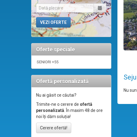
Oferte speciale
SENIORI +55
Seju
Ofertă personalizată
Nu sunt
Nu ai găsit ce căutai?
Trimite-ne o cerere de
ofertă
personalizată
. În maxim 48 de ore
noi îți dăm soluția!
Cerere ofertă!