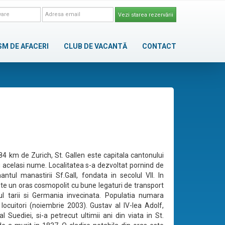
Vezi starea rezervării
SM DE AFACERI
CLUB DE VACANTĂ
CONTACT
 84 km de Zurich, St. Gallen este capitala cantonului
u acelasi nume. Localitatea s-a dezvoltat pornind de
ntul manastirii Sf.Gall, fondata in secolul VII. In
te un oras cosmopolit cu bune legaturi de transport
ul tarii si Germania invecinata. Populatia numara
locuitori (noiembrie 2003). Gustav al IV-lea Adolf,
l Suediei, si-a petrecut ultimii ani din viata in St.