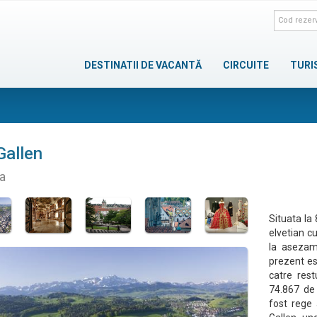
DESTINATII DE VACANTĂ
CIRCUITE
TURI
Gallen
ia
Situata la
elvetian c
la asezama
prezent es
catre rest
74.867 de 
fost rege a