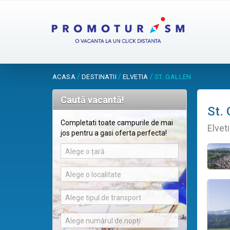
/
/
/
ACASA
DESTINATII
ELVETIA
ST. GALLEN
Caută vacantă!
St. 
Completati toate campurile de mai
Elvet
jos pentru a gasi oferta perfecta!
Alege o țară
Alege o localitate
Alege tipul de transport
Alege numărul de nopți