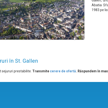
Gallen, un
Abatia Sfa
1983 pe li
ruri în St. Gallen
 sejururi prestabilite.
Transmite
cerere de ofertă
. Răspundem în max