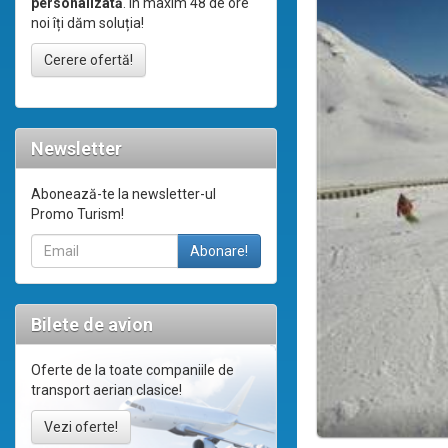
personalizată
. În maxim 48 de ore
noi îți dăm soluția!
Cerere ofertă!
Newsletter
Abonează-te la newsletter-ul
Promo Turism!
Bilete de avion
Oferte de la toate companiile de
transport aerian clasice!
Vezi oferte!