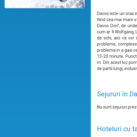
Davos este un oras in
fiind cea mai mare st
Davos Dorf, de unde
cum ar fi Wolfgang, L
de schi, aici va vor
probleme, complexele
problema in a gasi c
15-20 minute. Punctu
m. Din acest loc por
de partii lungi, incl
Sejururi în D
Nu sunt sejururi prest
Hoteluri cu t