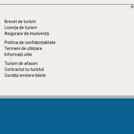
©
Brevet de turism
Licența de turism
Asigurare de insolvență
Politica de confidențialitate
Termeni de utilizare
Informații utile
Turism de afaceri
Contractul cu turistul
Condiții emitere bilete