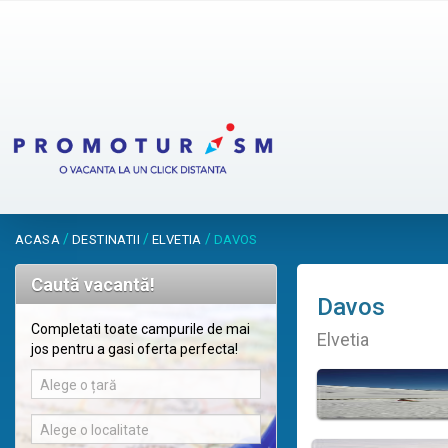
/
/
/
ACASA
DESTINATII
ELVETIA
DAVOS
Caută vacantă!
Davos
Completati toate campurile de mai
Elvetia
jos pentru a gasi oferta perfecta!
Alege o țară
Alege o localitate