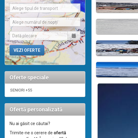
Alege tipul de transport
Alege numărul de nopți
Oferte speciale
SENIORI +55
Ofertă personalizată
Nu ai găsit ce căutai?
Trimite-ne o cerere de
ofertă