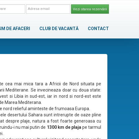
Vezi starea rezervării
SM DE AFACERI
CLUB DE VACANTĂ
CONTACT
te cea mai mica tara a Africii de Nord situata pe
Marii Mediterane. Se invecineaza doar cu doua state:
vest si Libia in sud-est, iar in nord si nord-est este
de Marea Mediterana.
de nord relieful aminteste de frumoasa Europa.
nele desertului Sahara sunt intrerupte de oaze pline
Cat despre plaje, natura a fost foarte generoasa cu
aruindu-i nu mai putin de
1300 km de plaja
pe tarmul
i.