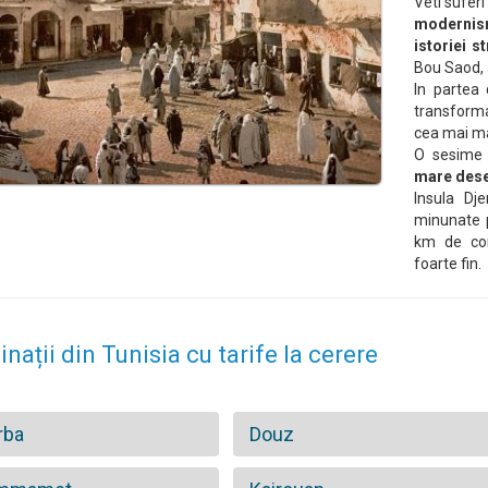
Veti suferi
modernism
istoriei s
Bou Saod, 
In partea
transforma
cea mai ma
O sesime 
mare dese
Insula Dje
minunate 
km de cont
foarte fin.
inații din Tunisia cu tarife la cerere
rba
Douz