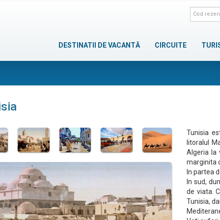
DESTINATII DE VACANTĂ
CIRCUITE
TURI
isia
Tunisia es
litoralul 
Algeria la 
marginita 
In partea 
In sud, du
de viata. 
Tunisia, d
Mediterane