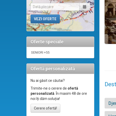
Oferte speciale
SENIORI +55
Ofertă personalizată
Nu ai găsit ce căutai?
Dest
Trimite-ne o cerere de
ofertă
personalizată
. În maxim 48 de ore
noi îți dăm soluția!
Dje
Cerere ofertă!