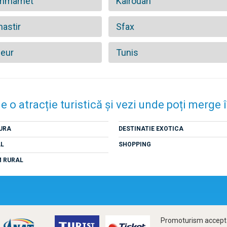
mmamet
Kairouan
astir
Sfax
eur
Tunis
e o atracție turistică și vezi unde poți merge 
URA
DESTINATIE EXOTICA
AL
SHOPPING
M RURAL
Promoturism accepta