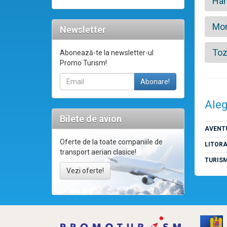
Ha
Mon
Newsletter
Toz
Abonează-te la newsletter-ul
Promo Turism!
Aleg
Bilete de avion
AVENT
Oferte de la toate companiile de
LITOR
transport aerian clasice!
TURIS
Vezi oferte!