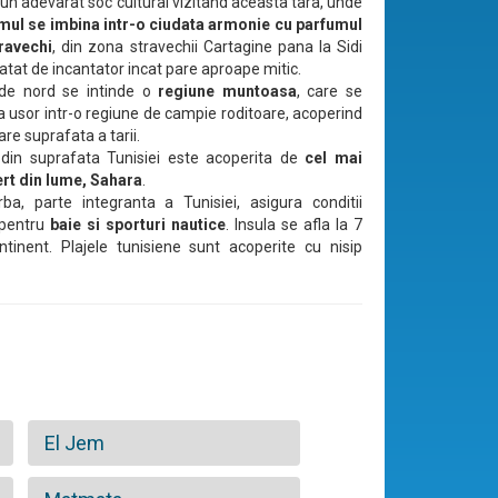
 un adevarat soc cultural vizitand aceasta tara, unde
ul se imbina intr-o ciudata armonie cu parfumul
travechi
, din zona stravechii Cartagine pana la Sidi
atat de incantator incat pare aproape mitic.
 de nord se intinde o
regiune muntoasa
, care se
 usor intr-o regiune de campie roditoare, acoperind
re suprafata a tarii.
din suprafata Tunisiei este acoperita de
cel mai
rt din lume, Sahara
.
rba, parte integranta a Tunisiei, asigura conditii
pentru
baie si sporturi nautice
. Insula se afla la 7
inent. Plajele tunisiene sunt acoperite cu nisip
El Jem