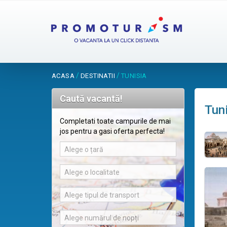
/
/
ACASA
DESTINATII
TUNISIA
Caută vacantă!
Tun
Completati toate campurile de mai
jos pentru a gasi oferta perfecta!
Alege o țară
Alege o localitate
Alege tipul de transport
Alege numărul de nopți