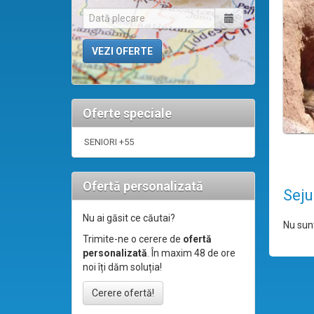
Oferte speciale
SENIORI +55
Ofertă personalizată
Seju
Nu ai găsit ce căutai?
Nu sunt
Trimite-ne o cerere de
ofertă
personalizată
. În maxim 48 de ore
noi îți dăm soluția!
Cerere ofertă!