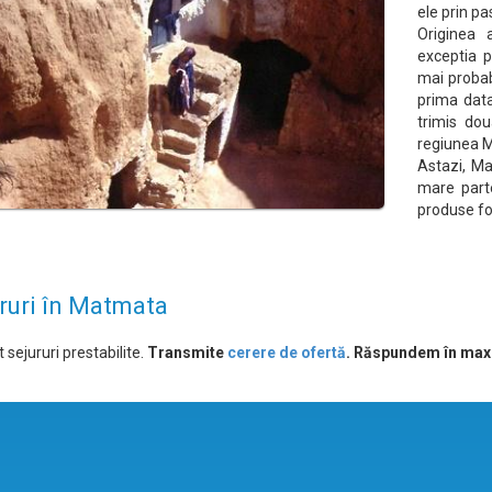
ele prin pa
Originea 
exceptia p
mai probab
prima data
trimis dou
regiunea 
Astazi, Ma
mare parte
produse fol
ruri în Matmata
 sejururi prestabilite.
Transmite
cerere de ofertă
. Răspundem în max