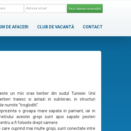
Vezi starea rezervării
SM DE AFACERI
CLUB DE VACANTĂ
CONTACT
ste un mic oras berber din sudul Tunisiei. Unii
berberi traiesc si astazi in subteran, in structuri
e numite "trogloditi".
eprezinta o groapa mare sapata in pamant, iar in
imetrului acestei gropi sunt apoi sapate pesteri
 pentru a fi folosite drept camere.
 care cuprind mai multe gropi, sunt conectate intre