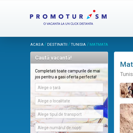
/
/
/
ACASA
DESTINATII
TUNISIA
MATMATA
Caută vacantă!
Mat
Completati toate campurile de mai
Tunis
jos pentru a gasi oferta perfecta!
Alege o țară
Alege o localitate
Alege tipul de transport
Alege numărul de nopți