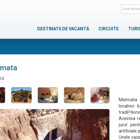
DESTINATII DE VACANTĂ
CIRCUITE
TURI
mata
ia
Matmata e
localnici 
tradiional
Acestea r
jurul per
artificiale
Unele case