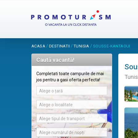
/
/
/
ACASA
DESTINATII
TUNISIA
SOUSSE-KANTAOUI
Caută vacantă!
Sou
Completati toate campurile de mai
Tunis
jos pentru a gasi oferta perfecta!
Alege o țară
Alege o localitate
Alege tipul de transport
Alege numărul de nopți