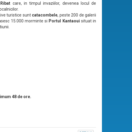
Ribat
care, in timpul invaziilor, devenea locul de
ocalnicilor.
ive turistice sunt
catacombele
, peste 200 de galerii
asesc 15.000 morminte si
Portul Kantaoui
situat in
iunii.
imum 48 de ore.