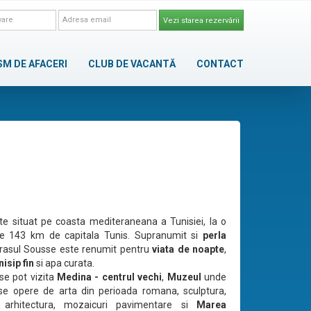
Vezi starea rezervării
SM DE AFACERI
CLUB DE VACANTĂ
CONTACT
e situat pe coasta mediteraneana a Tunisiei, la o
de 143 km de capitala Tunis. Supranumit si
perla
orasul Sousse este renumit pentru
viata de noapte
,
nisip fin
si apa curata.
se pot vizita
Medina - centrul vechi
,
Muzeul
unde
se opere de arta din perioada romana, sculptura,
 arhitectura, mozaicuri pavimentare si
Marea