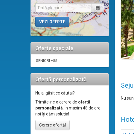
Oferte speciale
SENIORI +55
Ofertă personalizată
Seju
Nu ai găsit ce căutai?
Nu sunt
Trimite-ne o cerere de
ofertă
personalizată
. În maxim 48 de ore
noi îți dăm soluția!
Hote
Cerere ofertă!