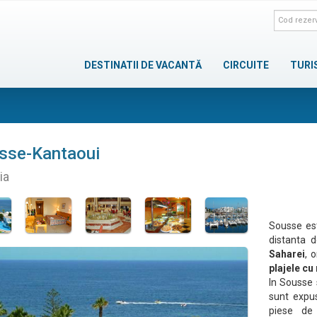
DESTINATII DE VACANTĂ
CIRCUITE
TURI
sse-Kantaoui
ia
Sousse est
distanta 
Saharei
, 
plajele cu 
In Sousse 
sunt expu
piese de