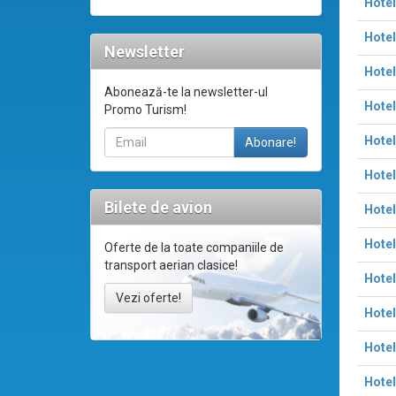
Hotel
Hotel
Newsletter
Hotel
Abonează-te la newsletter-ul
Hotel
Promo Turism!
Hotel
Hotel
Bilete de avion
Hotel
Hotel
Oferte de la toate companiile de
transport aerian clasice!
Hotel
Vezi oferte!
Hotel
Hote
Hotel