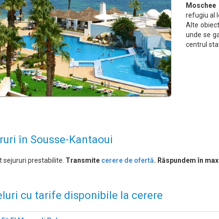
Moschee 
refugiu al l
Alte obiect
unde se g
centrul stat
ruri în Sousse-Kantaoui
 sejururi prestabilite.
Transmite
cerere de ofertă
. Răspundem în max
luri cu tarife disponibile la cerere