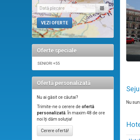
Oferte speciale
SENIORI +55
Ofertă personalizată
Seju
Nu ai găsit ce căutai?
Nu sunt
Trimite-ne o cerere de
ofertă
personalizată
. În maxim 48 de ore
noi îți dăm soluția!
Hote
Cerere ofertă!