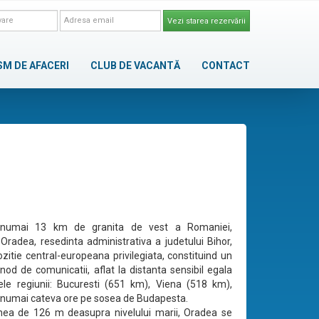
Vezi starea rezervării
SM DE AFACERI
CLUB DE VACANTĂ
CONTACT
a numai 13 km de granita de vest a Romaniei,
 Oradea, resedinta administrativa a judetului Bihor,
zitie central-europeana privilegiata, constituind un
nod de comunicatii, aflat la distanta sensibil egala
ele regiunii: Bucuresti (651 km), Viena (518 km),
a numai cateva ore pe sosea de Budapesta.
inea de 126 m deasupra nivelului marii, Oradea se