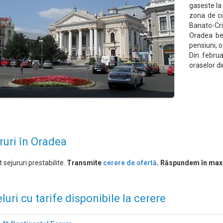
gaseste la
zona de co
Banato-Cri
Oradea ben
pensiuni, o
Din februa
oraselor di
ruri în Oradea
 sejururi prestabilite.
Transmite
cerere de ofertă
. Răspundem în max
luri cu tarife disponibile la cerere