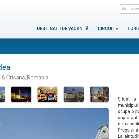
DESTINATII DE VACANTĂ
CIRCUITE
TURI
dea
 & Crisana, Romania
Situat l
municipiul
ocupa o po
important 
de capital
Praga si l
La altitud