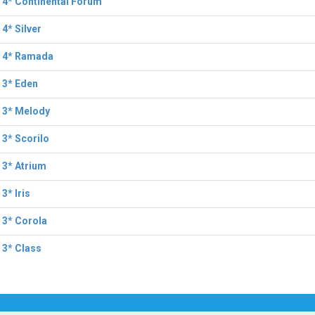
 4* Continental Forum
 4* Silver
l 4* Ramada
 3* Eden
 3* Melody
 3* Scorilo
 3* Atrium
 3* Iris
 3* Corola
 3* Class