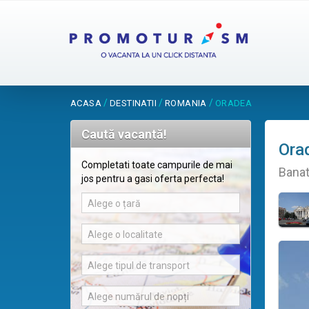
/
/
/
ACASA
DESTINATII
ROMANIA
ORADEA
Caută vacantă!
Ora
Completati toate campurile de mai
Banat
jos pentru a gasi oferta perfecta!
Alege o țară
Alege o localitate
Alege tipul de transport
Alege numărul de nopți