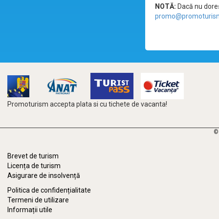
NOTĂ:
Dacă nu doreșt
promo@promoturism
Promoturism accepta plata si cu tichete de vacanta!
©
Brevet de turism
Licența de turism
Asigurare de insolvență
Politica de confidențialitate
Termeni de utilizare
Informații utile