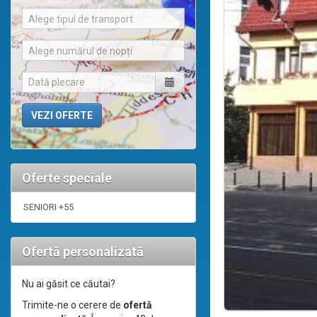
Alege tipul de transport
Alege numărul de nopți
Oferte speciale
SENIORI +55
Ofertă personalizată
Nu ai găsit ce căutai?
Trimite-ne o cerere de
ofertă