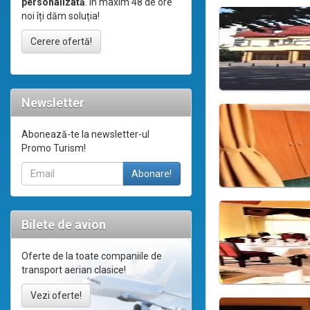
personalizată
. În maxim 48 de ore
noi îți dăm soluția!
Cerere ofertă!
Newsletter
Abonează-te la newsletter-ul
Promo Turism!
Bilete de avion
Oferte de la toate companiile de
transport aerian clasice!
Vezi oferte!