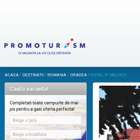
/
/
/
/
ACASA
DESTINATII
ROMANIA
ORADEA
HOTEL 3* MELODY
Caută vacantă!
Completati toate campurile de mai
jos pentru a gasi oferta perfecta!
Alege o țară
Alege o localitate