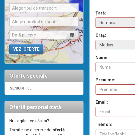
Alege tipul de transport
Țară:
Alege numărul de nopți
Oraș:
Nume:
Oferte speciale
Prenume:
SENIORI +55
Email:
Ofertă personalizată
Nu ai găsit ce căutai?
Telefon:
Trimite-ne o cerere de
ofertă