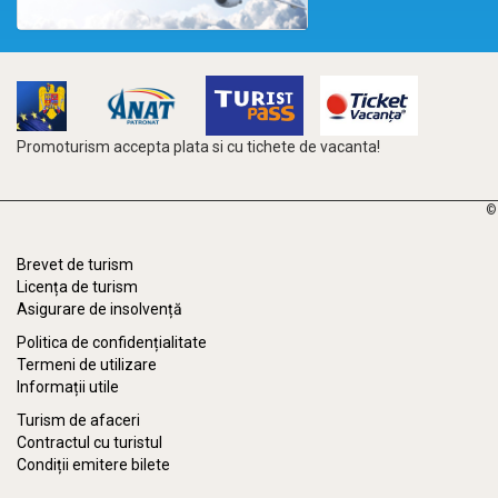
Promoturism accepta plata si cu tichete de vacanta!
©
Brevet de turism
Licența de turism
Asigurare de insolvență
Politica de confidențialitate
Termeni de utilizare
Informații utile
Turism de afaceri
Contractul cu turistul
Condiții emitere bilete