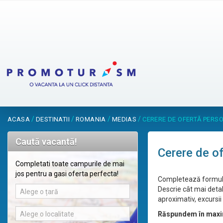
/
/
/
/
ACASA
DESTINATII
ROMANIA
MEDIAS
CERERE DE OFERTĂ PERS
Caută vacantă!
Cerere de o
Completati toate campurile de mai
jos pentru a gasi oferta perfecta!
Completează formular
Descrie cât mai detal
Alege o țară
aproximativ, excursii 
Alege o localitate
Răspundem în maxi