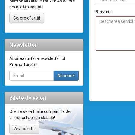
personalizată
. În maxim 48 de ore
noi îți dăm soluția!
Servicii:
Cerere ofertă!
Newsletter
Abonează-te la newsletter-ul
Promo Turism!
Bilete de avion
Oferte de la toate companiile de
transport aerian clasice!
Vezi oferte!