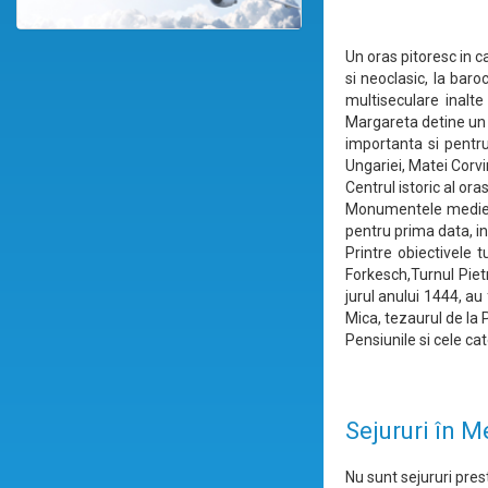
Un oras pitoresc in ca
si neoclasic, la baro
multiseculare inalte
Margareta detine un a
importanta si pentru
Ungariei, Matei Corvi
Centrul istoric al or
Monumentele medieval
pentru prima data, in
Printre obiectivele 
Forkesch,Turnul Pietr
jurul anului 1444, a
Mica, tezaurul de la
Pensiunile si cele cate
Sejururi în M
Nu sunt sejururi prest