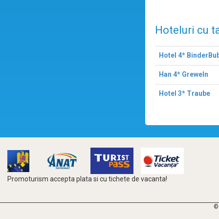
Hoteluri cu t
Hotel 4* BinderBu
Han 4* Greweln
Hotel 3* Traube
Promoturism accepta plata si cu tichete de vacanta!
©