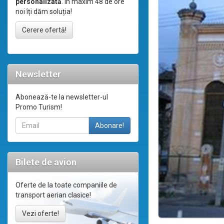
personalizată
. În maxim 48 de ore
noi îți dăm soluția!
Cerere ofertă!
Newsletter
Abonează-te la newsletter-ul
Promo Turism!
Bilete de avion
Oferte de la toate companiile de
transport aerian clasice!
Vezi oferte!