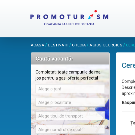
/
/
/
/
ACASA
DESTINATII
GRECIA
AGIOS GEORGIOS
CER
Caută vacantă!
Cere
Completati toate campurile de mai
jos pentru a gasi oferta perfecta!
Comple
Descrie
Alege o țară
aproxim
Alege o localitate
Răspu
Alege tipul de transport
Ța
Alege numărul de nopți