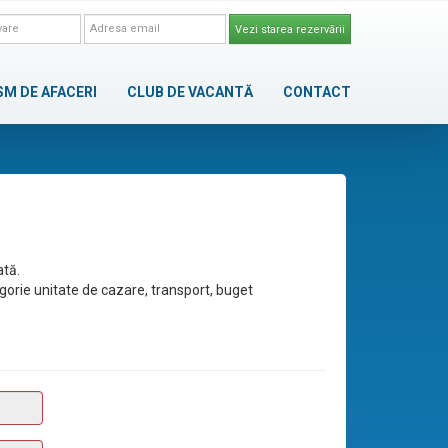
Vezi starea rezervării
SM DE AFACERI
CLUB DE VACANTĂ
CONTACT
ată.
egorie unitate de cazare, transport, buget