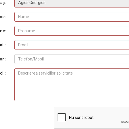
aș:
me:
me:
il:
on:
cii: