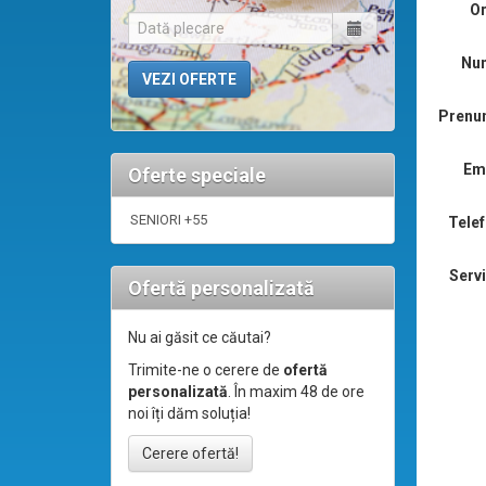
Or
Nu
Prenu
Ema
Oferte speciale
SENIORI +55
Telef
Servi
Ofertă personalizată
Nu ai găsit ce căutai?
Trimite-ne o cerere de
ofertă
personalizată
. În maxim 48 de ore
noi îți dăm soluția!
Cerere ofertă!