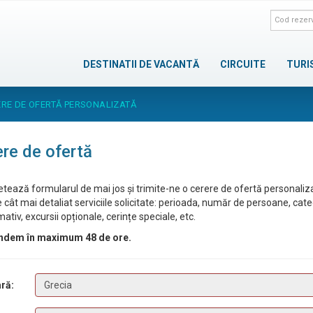
DESTINATII DE VACANTĂ
CIRCUITE
TURI
ERE DE OFERTĂ PERSONALIZATĂ
re de ofertă
tează formularul de mai jos și trimite-ne o cerere de ofertă personaliz
 cât mai detaliat serviciile solicitate: perioada, număr de persoane, cat
ativ, excursii opționale, cerințe speciale, etc.
ndem în maximum 48 de ore.
ră: