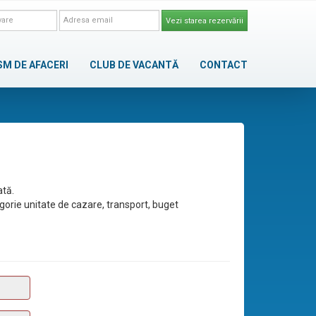
Vezi starea rezervării
SM DE AFACERI
CLUB DE VACANTĂ
CONTACT
ată.
egorie unitate de cazare, transport, buget