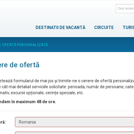
DESTINATII DE VACANTĂ
CIRCUITE
TURI
E OFERTĂ PERSONALIZATĂ
re de ofertă
tează formularul de mai jos și trimite-ne o cerere de ofertă personaliz
 cât mai detaliat serviciile solicitate: perioada, număr de persoane, cat
ativ, excursii opționale, cerințe speciale, etc.
ndem în maximum 48 de ore.
ră: