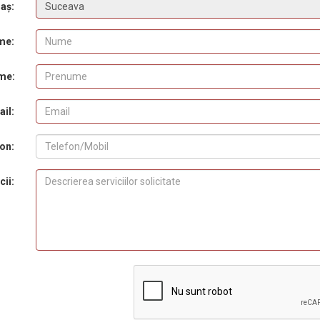
aș:
me:
me:
il:
on:
cii: