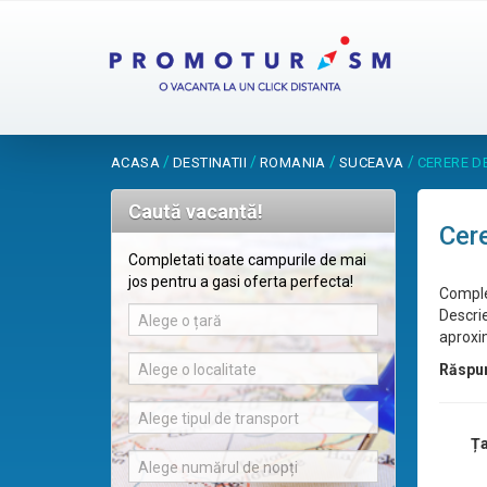
/
/
/
/
ACASA
DESTINATII
ROMANIA
SUCEAVA
CERERE D
Caută vacantă!
Cere
Completati toate campurile de mai
jos pentru a gasi oferta perfecta!
Comple
Descrie
Alege o țară
aproxim
Alege o localitate
Răspu
Alege tipul de transport
Ța
Alege numărul de nopți