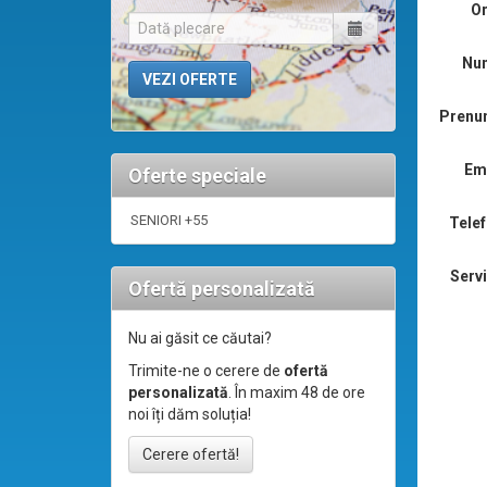
Or
Nu
Prenu
Ema
Oferte speciale
SENIORI +55
Telef
Servi
Ofertă personalizată
Nu ai găsit ce căutai?
Trimite-ne o cerere de
ofertă
personalizată
. În maxim 48 de ore
noi îți dăm soluția!
Cerere ofertă!