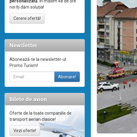
personalizată
. În maxim 48 de ore
noi îți dăm soluția!
Cerere ofertă!
Newsletter
Abonează-te la newsletter-ul
Promo Turism!
Bilete de avion
Oferte de la toate companiile de
transport aerian clasice!
Vezi oferte!