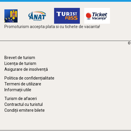
Promoturism accepta plata si cu tichete de vacanta!
©
Brevet de turism
Licența de turism
Asigurare de insolvență
Politica de confidențialitate
Termeni de utilizare
Informații utile
Turism de afaceri
Contractul cu turistul
Condiții emitere bilete