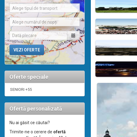
Alege tipul de transport
Alege numărul de nopți
Oferte speciale
SENIORI +55
Ofertă personalizată
Nu ai găsit ce căutai?
Trimite-ne o cerere de
ofertă