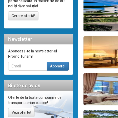
personalizată
. În maxim 48 de ore
noi îți dăm soluția!
Cerere ofertă!
Newsletter
Abonează-te la newsletter-ul
Promo Turism!
Bilete de avion
Oferte de la toate companiile de
transport aerian clasice!
Vezi oferte!