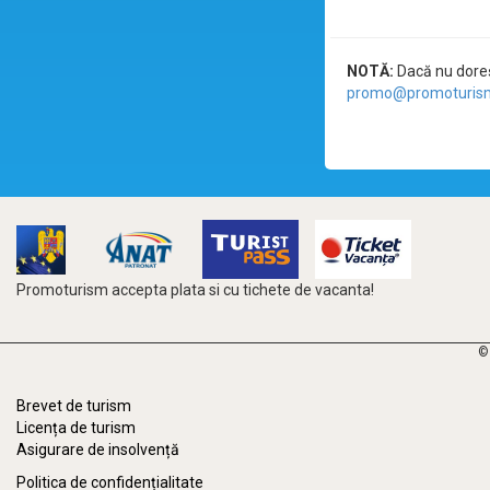
NOTĂ:
Dacă nu doreșt
promo@promoturism
Promoturism accepta plata si cu tichete de vacanta!
©
Brevet de turism
Licența de turism
Asigurare de insolvență
Politica de confidențialitate