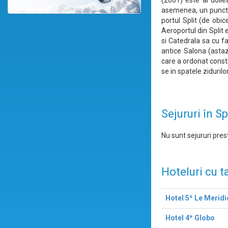
(2001) este al doilea
asemenea, un punct d
portul Split (de obic
Aeroportul din Split 
si Catedrala sa cu fa
antice Salona (astaz
care a ordonat constru
se in spatele zidurilor
Sejururi în Sp
Nu sunt sejururi prest
Hoteluri cu t
Hotel 5* Le Meridi
Hotel 4* Globo