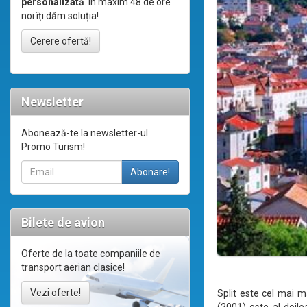
personalizată
. În maxim 48 de ore
noi îți dăm soluția!
Cerere ofertă!
Newsletter
Abonează-te la newsletter-ul
Promo Turism!
Bilete de avion
Oferte de la toate companiile de
transport aerian clasice!
Vezi oferte!
Split este cel mai m