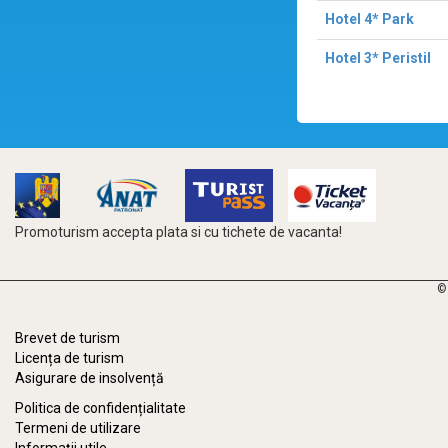
Hotel 4* Park
Hotel 3* Peristil
Promoturism accepta plata si cu tichete de vacanta!
©
Brevet de turism
Licența de turism
Asigurare de insolvență
Politica de confidențialitate
Termeni de utilizare