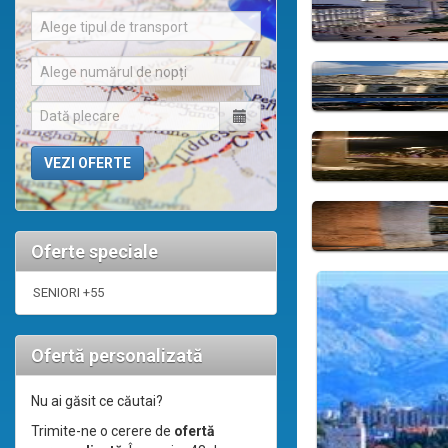
Alege tipul de transport
Alege numărul de nopți
Oferte speciale
SENIORI +55
Ofertă personalizată
Nu ai găsit ce căutai?
Trimite-ne o cerere de
ofertă