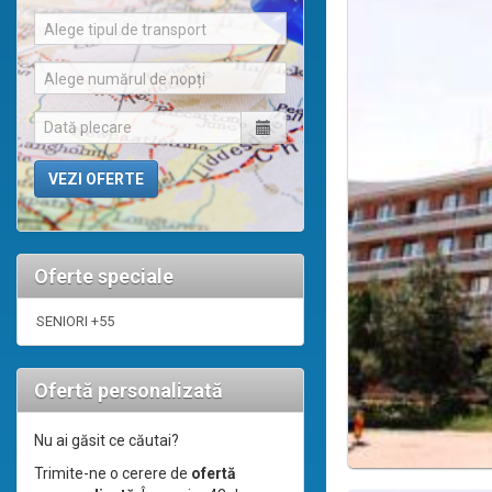
Alege tipul de transport
Alege numărul de nopți
Oferte speciale
SENIORI +55
Ofertă personalizată
Nu ai găsit ce căutai?
Trimite-ne o cerere de
ofertă