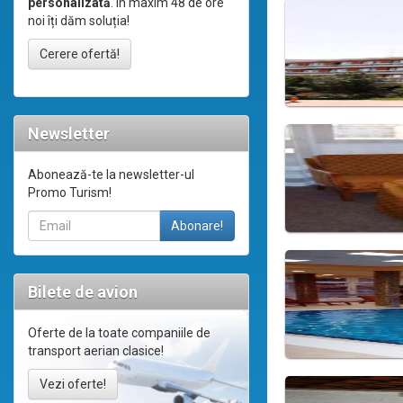
personalizată
. În maxim 48 de ore
noi îți dăm soluția!
Cerere ofertă!
Newsletter
Abonează-te la newsletter-ul
Promo Turism!
Bilete de avion
Oferte de la toate companiile de
transport aerian clasice!
Vezi oferte!