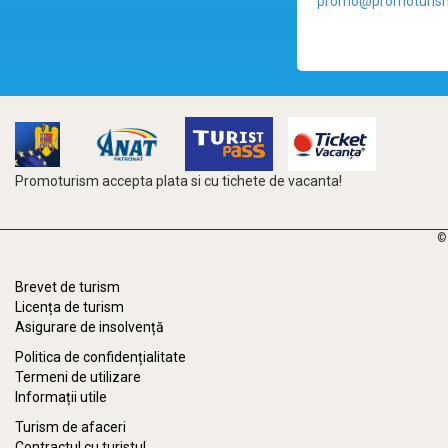
promo@promoturism
Promoturism accepta plata si cu tichete de vacanta!
©
Brevet de turism
Licența de turism
Asigurare de insolvență
Politica de confidențialitate
Termeni de utilizare
Informații utile
Turism de afaceri
Contractul cu turistul