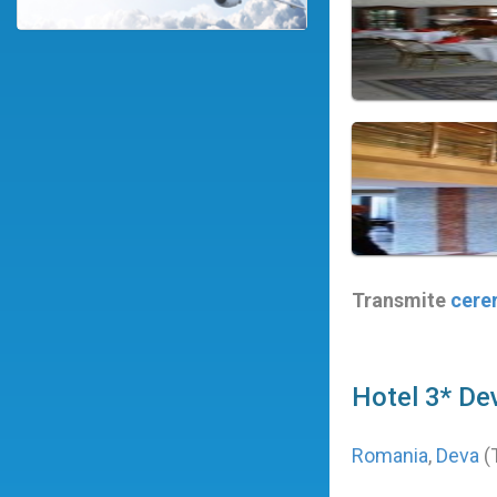
Transmite
cere
Hotel 3* De
Romania
,
Deva
(T