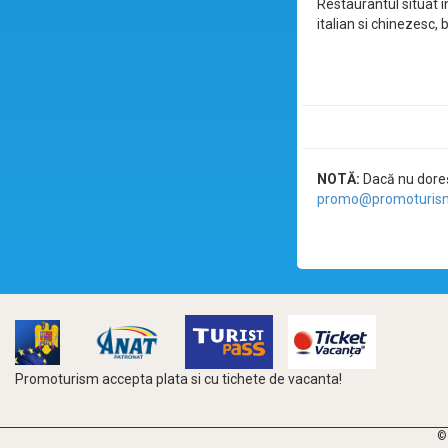
Restaurantul situat 
italian si chinezesc,
NOTĂ:
Dacă nu doreșt
promo@promoturism
Promoturism accepta plata si cu tichete de vacanta!
©