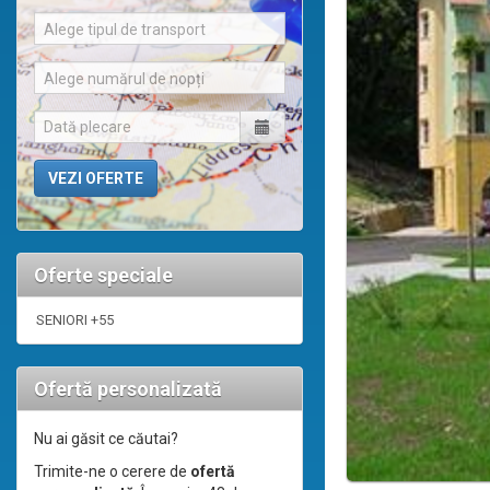
Alege tipul de transport
Alege numărul de nopți
Oferte speciale
SENIORI +55
Ofertă personalizată
Nu ai găsit ce căutai?
Trimite-ne o cerere de
ofertă