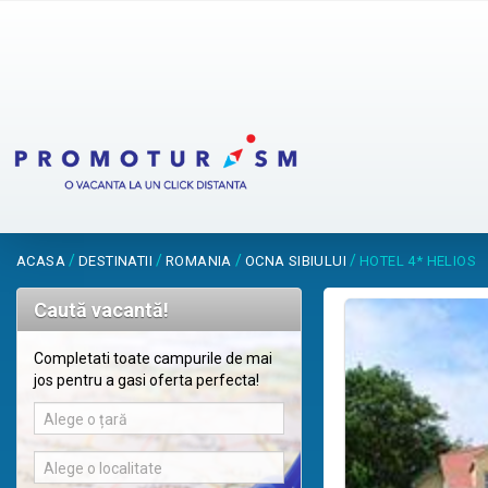
/
/
/
/
ACASA
DESTINATII
ROMANIA
OCNA SIBIULUI
HOTEL 4* HELIOS
Caută vacantă!
Completati toate campurile de mai
jos pentru a gasi oferta perfecta!
Alege o țară
Alege o localitate