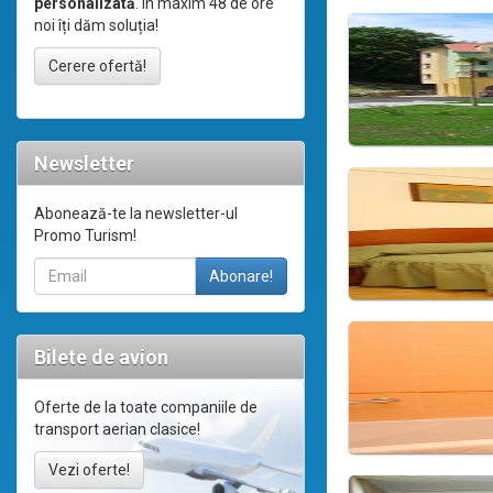
personalizată
. În maxim 48 de ore
noi îți dăm soluția!
Cerere ofertă!
Newsletter
Abonează-te la newsletter-ul
Promo Turism!
Bilete de avion
Oferte de la toate companiile de
transport aerian clasice!
Vezi oferte!