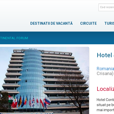
DESTINATII DE VACANTĂ
CIRCUITE
TURI
NTINENTAL FORUM
Hotel
Romani
Crisana)
Locali
Hotel Conti
situat pe b
mai importa