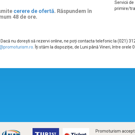
Servicii de
primire/tr
smite
cerere de ofertă
. Răspundem în
mum 48 de ore.
Dacă nu dorești să rezervi online, ne poți contacta telefonic la (021) 3
@promoturism.ro
. Îți stăm la dispoziție, de Luni până Vineri, între ore
Promoturism accepta