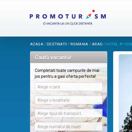
/
/
/
/
ACASA
DESTINATII
ROMANIA
ARAD
HOTEL 4* CO
Caută vacantă!
Completati toate campurile de mai
jos pentru a gasi oferta perfecta!
Alege o țară
Alege o localitate
Alege tipul de transport
Alege numărul de nopți