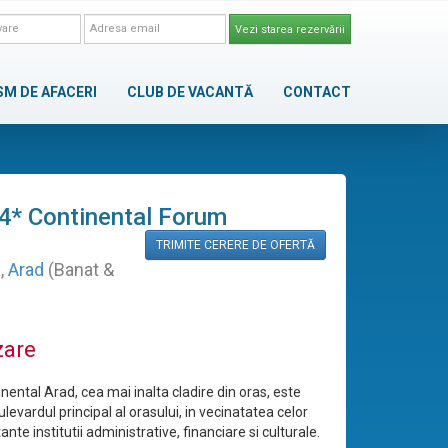
Vezi starea rezervării
SM DE AFACERI
CLUB DE VACANTĂ
CONTACT
 4* Continental Forum
TRIMITE CERERE DE OFERTĂ
a
,
Arad
(Banat &
zare
nental Arad, cea mai inalta cladire din oras, este
ulevardul principal al orasului, in vecinatatea celor
nte institutii administrative, financiare si culturale.