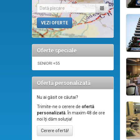
Oferte speciale
SENIORI +55
Ofertă personalizată
Nu ai găsit ce căutai?
Trimite-ne o cerere de
ofertă
personalizată
. În maxim 48 de ore
noi îți dăm soluția!
Cerere ofertă!