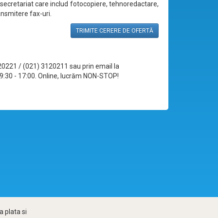
 secretariat care includ fotocopiere, tehnoredactare,
ansmitere fax-uri.
TRIMITE CERERE DE OFERTĂ
120221 / (021) 3120211 sau prin email la
le 09:30 - 17:00. Online, lucrăm NON-STOP!
 plata si