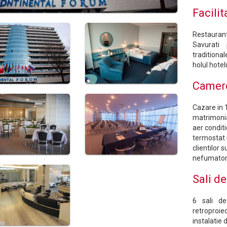
Facilit
Restaurant,
Savurati 
traditiona
holul hotelu
Camer
Cazare in 
matrimonia
aer conditi
termostat r
clientilor
nefumator
Sali d
6 sali de
retroproi
instalatie 