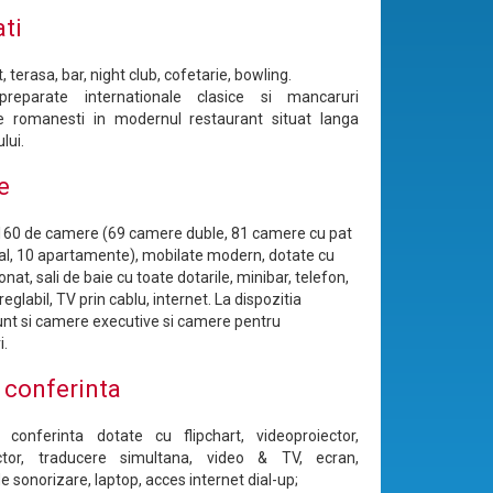
ati
 terasa, bar, night club, cofetarie, bowling.
preparate internationale clasice si mancaruri
le romanesti in modernul restaurant situat langa
lui.
e
160 de camere (69 camere duble, 81 camere cu pat
l, 10 apartamente), mobilate modern, dotate cu
onat, sali de baie cu toate dotarile, minibar, telefon,
eglabil, TV prin cablu, internet. La dispozitia
 sunt si camere executive si camere pentru
i.
e conferinta
 conferinta dotate cu flipchart, videoproiector,
ector, traducere simultana, video & TV, ecran,
de sonorizare, laptop, acces internet dial-up;