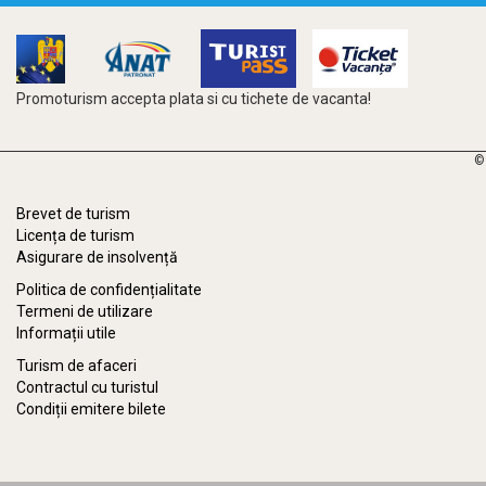
Promoturism accepta plata si cu tichete de vacanta!
©
Brevet de turism
Licența de turism
Asigurare de insolvență
Politica de confidențialitate
Termeni de utilizare
Informații utile
Turism de afaceri
Contractul cu turistul
Condiții emitere bilete