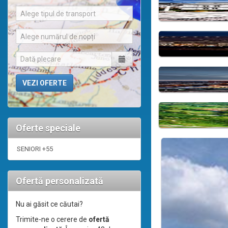
Alege tipul de transport
Alege numărul de nopți
Oferte speciale
SENIORI +55
Ofertă personalizată
Nu ai găsit ce căutai?
Trimite-ne o cerere de
ofertă