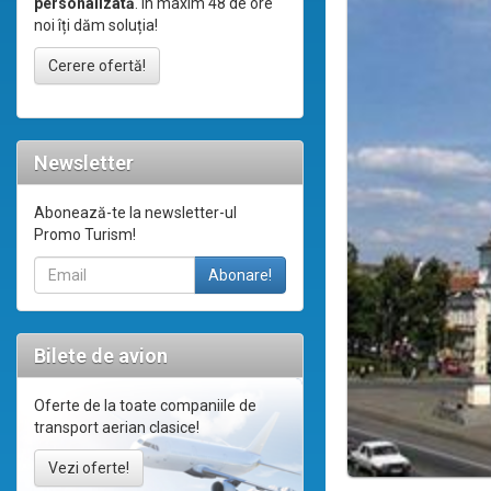
personalizată
. În maxim 48 de ore
noi îți dăm soluția!
Cerere ofertă!
Newsletter
Abonează-te la newsletter-ul
Promo Turism!
Bilete de avion
Oferte de la toate companiile de
transport aerian clasice!
Vezi oferte!