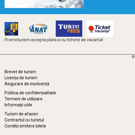
Promoturism accepta plata si cu tichete de vacanta!
©
Brevet de turism
Licența de turism
Asigurare de insolvență
Politica de confidențialitate
Termeni de utilizare
Informații utile
Turism de afaceri
Contractul cu turistul
Condiții emitere bilete