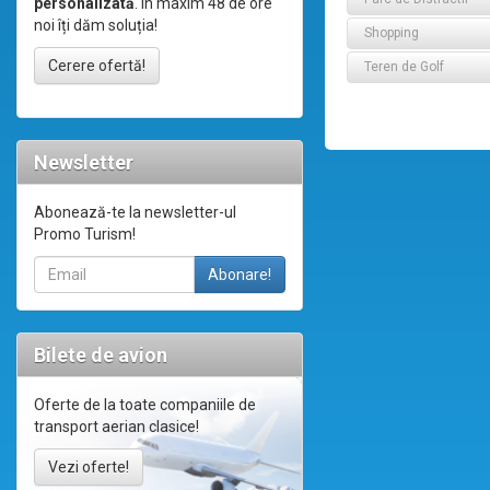
personalizată
. În maxim 48 de ore
noi îți dăm soluția!
Shopping
Cerere ofertă!
Teren de Golf
Newsletter
Abonează-te la newsletter-ul
Promo Turism!
Bilete de avion
Oferte de la toate companiile de
transport aerian clasice!
Vezi oferte!