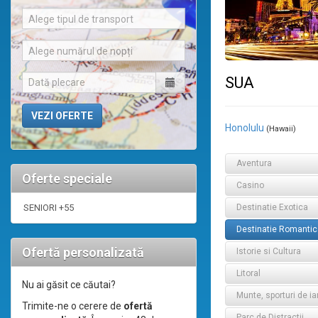
Alege tipul de transport
Alege numărul de nopți
SUA
Honolulu
(Hawaii)
Aventura
Oferte speciale
Casino
SENIORI +55
Destinatie Exotica
Destinatie Romantic
Ofertă personalizată
Istorie si Cultura
Litoral
Nu ai găsit ce căutai?
Munte, sporturi de ia
Trimite-ne o cerere de
ofertă
Parc de Distractii