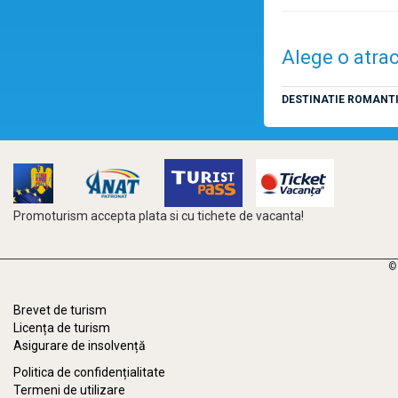
Alege o atrac
DESTINATIE ROMANT
Promoturism accepta plata si cu tichete de vacanta!
©
Brevet de turism
Licența de turism
Asigurare de insolvență
Politica de confidențialitate
Termeni de utilizare