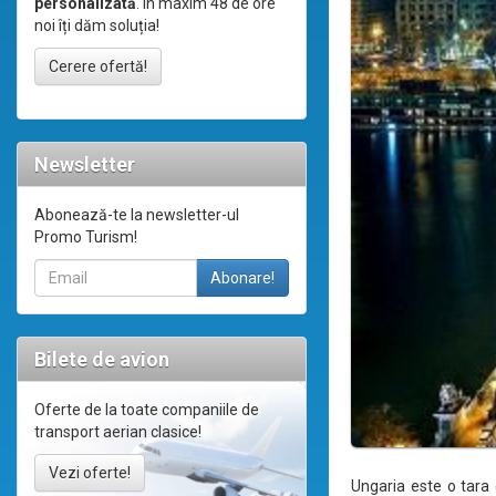
personalizată
. În maxim 48 de ore
noi îți dăm soluția!
Cerere ofertă!
Newsletter
Abonează-te la newsletter-ul
Promo Turism!
Bilete de avion
Oferte de la toate companiile de
transport aerian clasice!
Vezi oferte!
Ungaria este o tara 