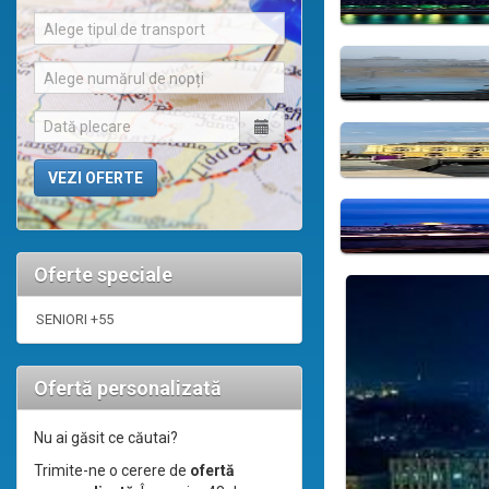
Alege tipul de transport
Alege numărul de nopți
Oferte speciale
SENIORI +55
Ofertă personalizată
Nu ai găsit ce căutai?
Trimite-ne o cerere de
ofertă