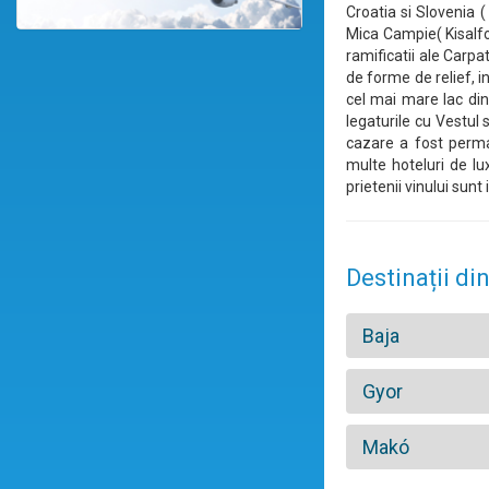
Croatia si Slovenia 
Mica Campie( Kisalfol
ramificatii ale Carp
de forme de relief, i
cel mai mare lac din
legaturile cu Vestul 
cazare a fost perma
multe hoteluri de lu
prietenii vinului sunt
Destinații di
Baja
Gyor
Makó