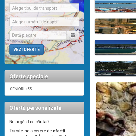
Alege tipul de transport
Alege numărul de nopți
Oferte speciale
SENIORI +55
Ofertă personalizată
Nu ai găsit ce căutai?
Trimite-ne o cerere de
ofertă