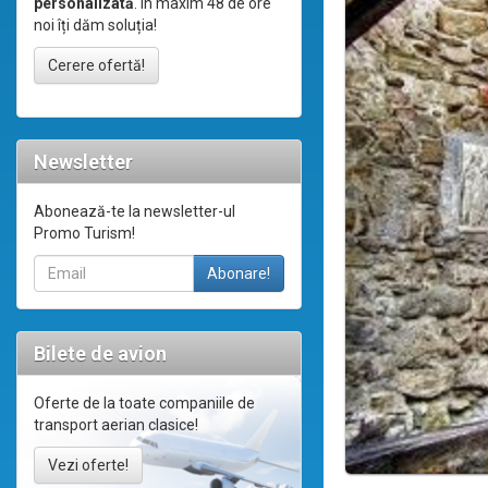
personalizată
. În maxim 48 de ore
noi îți dăm soluția!
Cerere ofertă!
Newsletter
Abonează-te la newsletter-ul
Promo Turism!
Bilete de avion
Oferte de la toate companiile de
transport aerian clasice!
Vezi oferte!