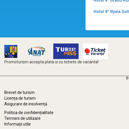
Hotel 4* Grand Ho
Hotel 4* Nyala Sui
Promoturism accepta plata si cu tichete de vacanta!
©
Brevet de turism
Licența de turism
Asigurare de insolvență
Politica de confidențialitate
Termeni de utilizare
Informații utile