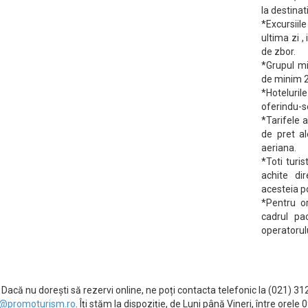
la destinat
*Excursiil
ultima zi ,
de zbor.
*Grupul mi
de minim 
*Hoteluril
oferindu-se
*Tarifele a
de pret al
aeriana.
*Toti turi
achite di
acesteia p
*Pentru or
cadrul pa
operatorulu
Dacă nu dorești să rezervi online, ne poți contacta telefonic la (021) 3
@promoturism.ro
. Îți stăm la dispoziție, de Luni până Vineri, între ore