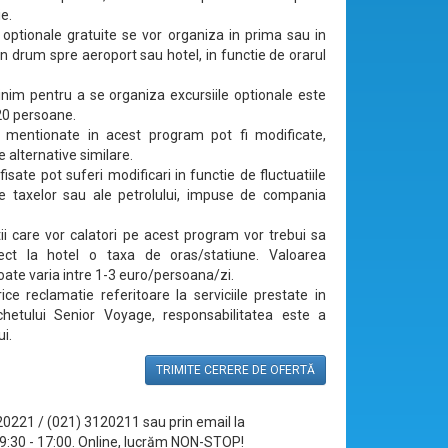
ie.
e optionale gratuite se vor organiza in prima sau in
 in drum spre aeroport sau hotel, in functie de orarul
nim pentru a se organiza excursiile optionale este
20 persoane.
e mentionate in acest program pot fi modificate,
 alternative similare.
fisate pot suferi modificari in functie de fluctuatiile
e taxelor sau ale petrolului, impuse de compania
stii care vor calatori pe acest program vor trebui sa
rect la hotel o taxa de oras/statiune. Valoarea
oate varia intre 1-3 euro/persoana/zi.
ice reclamatie referitoare la serviciile prestate in
chetului Senior Voyage, responsabilitatea este a
i.
TRIMITE CERERE DE OFERTĂ
120221 / (021) 3120211 sau prin email la
le 09:30 - 17:00. Online, lucrăm NON-STOP!