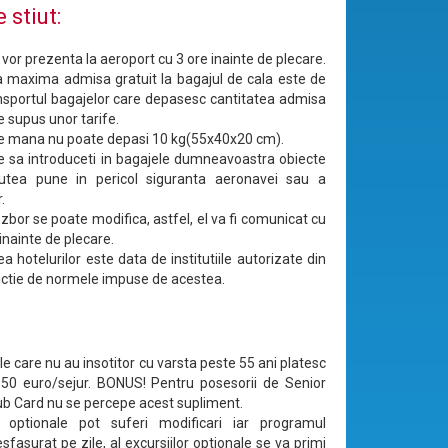
 stiut:
e vor prezenta la aeroport cu 3 ore inainte de plecare.
 maxima admisa gratuit la bagajul de cala este de
nsportul bagajelor care depasesc cantitatea admisa
e supus unor tarife.
e mana nu poate depasi 10 kg(55x40x20 cm).
e sa introduceti in bagajele dumneavoastra obiecte
utea pune in pericol siguranta aeronavei sau a
.
zbor se poate modifica, astfel, el va fi comunicat cu
inainte de plecare.
ea hotelurilor este data de institutiile autorizate din
functie de normele impuse de acestea.
e care nu au insotitor cu varsta peste 55 ani platesc
50 euro/sejur. BONUS! Pentru posesorii de Senior
b Card nu se percepe acest supliment.
le optionale pot suferi modificari iar programul
sfasurat pe zile, al excursiilor optionale se va primi