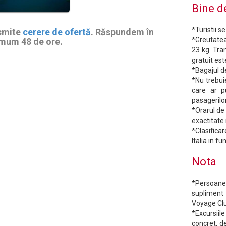
Bine de
*Turistii s
smite
cerere de ofertă
. Răspundem în
*Greutatea
mum 48 de ore.
23 kg. Tra
gratuit est
*Bagajul d
*Nu trebui
care ar p
pasagerilor
*Orarul de 
exactitate 
*Clasificar
Italia in 
Nota
*Persoanel
supliment 
Voyage Clu
*Excursii
concret, de