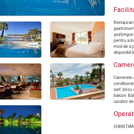
Facilit
Restaurant
gastronomie
șezlonguri 
pentru a în
mod de a p
disponibil î
Camer
Camerele a
condiționa
seif, birou
balcon. Băi
uscător de
Operat
CHRISTIA