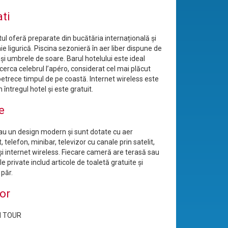
ati
ul oferă preparate din bucătăria internațională și
 ligurică. Piscina sezonieră în aer liber dispune de
și umbrele de soare. Barul hotelului este ideal
cerca celebrul l’apéro, considerat cel mai plăcut
etrece timpul de pe coastă. Internet wireless este
n întregul hotel şi este gratuit.
e
u un design modern și sunt dotate cu aer
t, telefon, minibar, televizor cu canale prin satelit,
 și internet wireless. Fiecare cameră are terasă sau
le private includ articole de toaletă gratuite și
 păr.
or
N TOUR