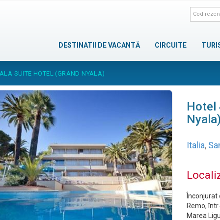
DESTINATII DE VACANTĂ
CIRCUITE
TURI
YALA SUITE HOTEL (GRAND NYALA)
Hotel 
Nyala
Italia
,
Sa
Locali
Înconjurat 
Remo, într
Marea Ligur