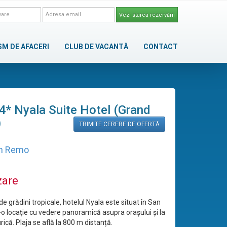
Vezi starea rezervării
SM DE AFACERI
CLUB DE VACANTĂ
CONTACT
4* Nyala Suite Hotel (Grand
)
TRIMITE CERERE DE OFERTĂ
n Remo
zare
de grădini tropicale, hotelul Nyala este situat în San
-o locaţie cu vedere panoramică asupra orașului și la
ică. Plaja se află la 800 m distanță.