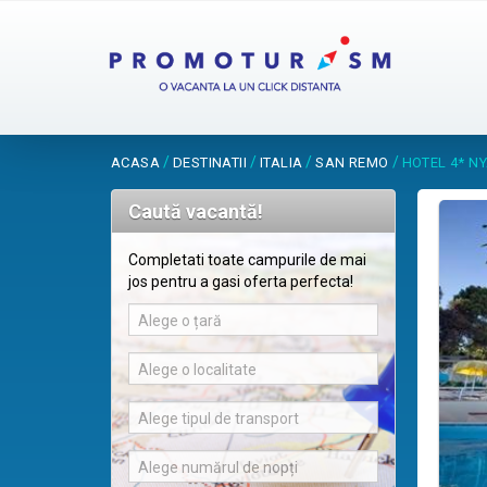
/
/
/
/
ACASA
DESTINATII
ITALIA
SAN REMO
HOTEL 4* N
Caută vacantă!
Completati toate campurile de mai
jos pentru a gasi oferta perfecta!
Alege o țară
Alege o localitate
Alege tipul de transport
Alege numărul de nopți