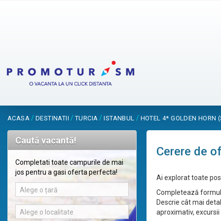
/
/
/
/
ACASA
DESTINATII
TURCIA
ISTANBUL
HOTEL 4* GOLDEN HORN (
Caută vacantă!
Cerere de o
Completati toate campurile de mai
jos pentru a gasi oferta perfecta!
Ai explorat toate posi
Alege o țară
Completează formular
Descrie cât mai detal
Alege o localitate
aproximativ, excursii 