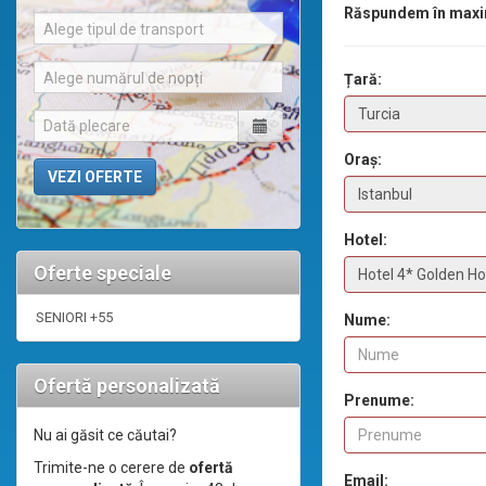
Răspundem în maxi
Alege tipul de transport
Alege numărul de nopți
Țară:
Oraș:
Hotel:
Oferte speciale
SENIORI +55
Nume:
Ofertă personalizată
Prenume:
Nu ai găsit ce căutai?
Trimite-ne o cerere de
ofertă
Email: