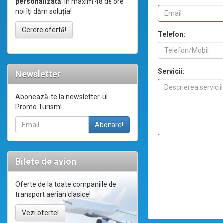
personalizată
. În maxim 48 de ore
noi îți dăm soluția!
Cerere ofertă!
Telefon:
Servicii:
Newsletter
Abonează-te la newsletter-ul
Promo Turism!
Bilete de avion
Oferte de la toate companiile de
transport aerian clasice!
Vezi oferte!