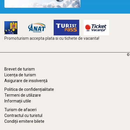
Promoturism accepta plata si cu tichete de vacanta!
©
Brevet de turism
Licența de turism
Asigurare de insolvență
Politica de confidențialitate
Termeni de utilizare
Informații utile
Turism de afaceri
Contractul cu turistul
Condiții emitere bilete