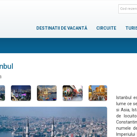
DESTINATII DE VACANTĂ
CIRCUITE
TURI
nbul
a
Istanbul e
lume ce se
si Asia, I
de locuit
Constantin 
numele de 
Imperiului