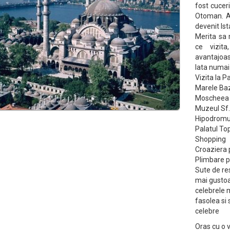
fost cuceri
Otoman. Ab
devenit Ist
Merita sa
ce vizit
avantajoase
Iata numai
Vizita la 
Marele Ba
Moscheea 
Muzeul Sf.
Hipodromu
Palatul Top
Shopping
Croaziera 
Plimbare p
Sute de re
mai gustoas
celebrele 
fasolea si
celebre
Oras cu o v