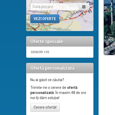
Oferte speciale
SENIORI +55
Ofertă personalizată
Nu ai găsit ce căutai?
Trimite-ne o cerere de
ofertă
personalizată
. În maxim 48 de ore
noi îți dăm soluția!
Cerere ofertă!