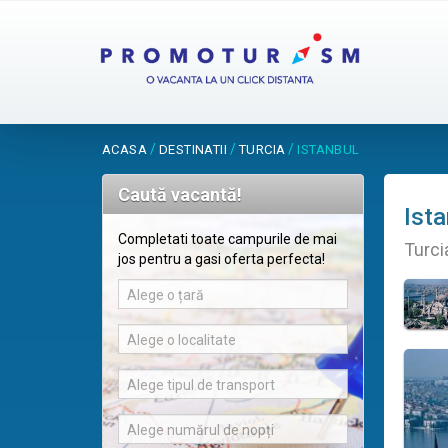
/
/
/
ACASA
DESTINATII
TURCIA
ISTANBUL
Caută vacantă!
Ista
Completati toate campurile de mai
Turci
jos pentru a gasi oferta perfecta!
Alege o țară
Alege o localitate
Alege tipul de transport
Alege numărul de nopți