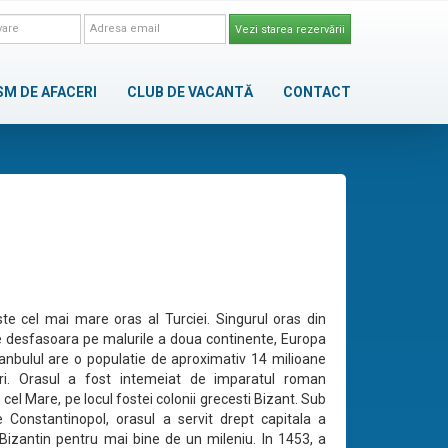
Vezi starea rezervării
SM DE AFACERI
CLUB DE VACANTĂ
CONTACT
ste cel mai mare oras al Turciei. Singurul oras din
 desfasoara pe malurile a doua continente, Europa
stanbulul are o populatie de aproximativ 14 milioane
ori. Orasul a fost intemeiat de imparatul roman
cel Mare, pe locul fostei colonii grecesti Bizant. Sub
Constantinopol, orasul a servit drept capitala a
 Bizantin pentru mai bine de un mileniu. In 1453, a