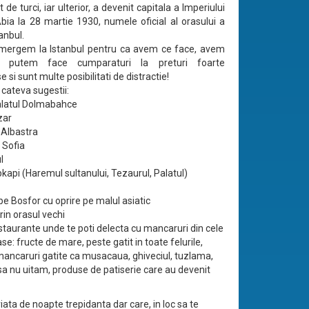
t de turci, iar ulterior, a devenit capitala a Imperiului
ia la 28 martie 1930, numele oficial al orasului a
anbul.
 mergem la Istanbul pentru ca avem ce face, avem
a, putem face cumparaturi la preturi foarte
 si sunt multe posibilitati de distractie!
 cateva sugestii:
Palatul Dolmabahce
zar
Albastra
 Sofia
l
kapi (Haremul sultanului, Tezaurul, Palatul)
pe Bosfor cu oprire pe malul asiatic
rin orasul vechi
staurante unde te poti delecta cu mancaruri din cele
e: fructe de mare, peste gatit in toate felurile,
mancaruri gatite ca musacaua, ghiveciul, tuzlama,
 sa nu uitam, produse de patiserie care au devenit
iata de noapte trepidanta dar care, in loc sa te