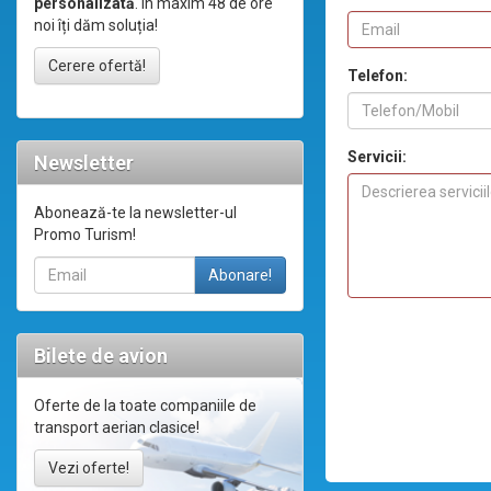
personalizată
. În maxim 48 de ore
noi îți dăm soluția!
Cerere ofertă!
Telefon:
Servicii:
Newsletter
Abonează-te la newsletter-ul
Promo Turism!
Bilete de avion
Oferte de la toate companiile de
transport aerian clasice!
Vezi oferte!