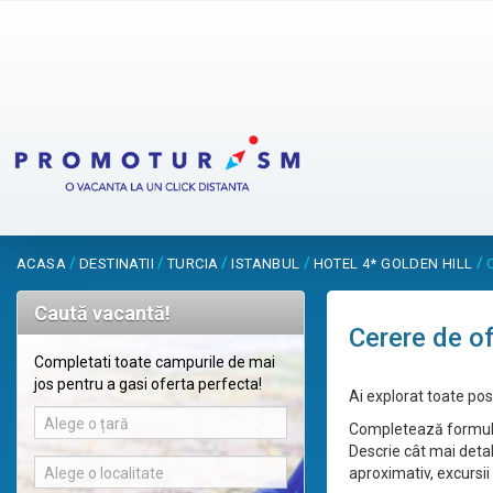
/
/
/
/
/
ACASA
DESTINATII
TURCIA
ISTANBUL
HOTEL 4* GOLDEN HILL
Caută vacantă!
Cerere de o
Completati toate campurile de mai
jos pentru a gasi oferta perfecta!
Ai explorat toate posi
Alege o țară
Completează formular
Descrie cât mai detal
Alege o localitate
aproximativ, excursii 