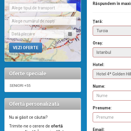
Răspundem în maxi
Alege tipul de transport
Alege numărul de nopți
Țară:
Oraș:
Hotel:
Oferte speciale
SENIORI +55
Nume:
Ofertă personalizată
Prenume:
Nu ai găsit ce căutai?
Trimite-ne o cerere de
ofertă
Email: