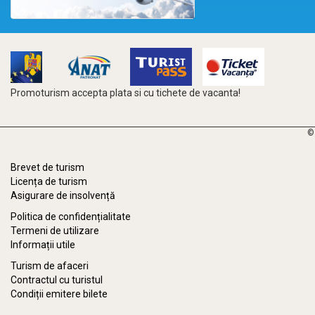
Promoturism accepta plata si cu tichete de vacanta!
©
Brevet de turism
Licența de turism
Asigurare de insolvență
Politica de confidențialitate
Termeni de utilizare
Informații utile
Turism de afaceri
Contractul cu turistul
Condiții emitere bilete