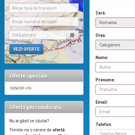
Alege tipul de transport
Țară:
Alege numărul de nopți
Oraș:
Nume:
Oferte speciale
Prenume:
SENIORI +55
Email:
Ofertă personalizată
Nu ai găsit ce căutai?
Telefon:
Trimite-ne o cerere de
ofertă