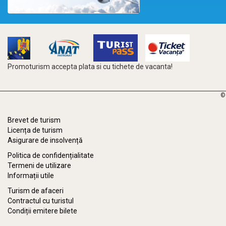
Promoturism accepta plata si cu tichete de vacanta!
©
Brevet de turism
Licența de turism
Asigurare de insolvență
Politica de confidențialitate
Termeni de utilizare
Informații utile
Turism de afaceri
Contractul cu turistul
Condiții emitere bilete