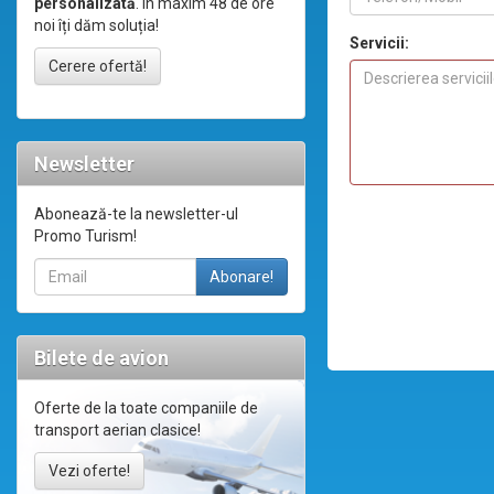
personalizată
. În maxim 48 de ore
noi îți dăm soluția!
Servicii:
Cerere ofertă!
Newsletter
Abonează-te la newsletter-ul
Promo Turism!
Bilete de avion
Oferte de la toate companiile de
transport aerian clasice!
Vezi oferte!