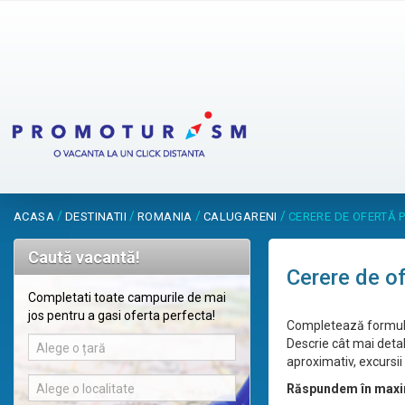
/
/
/
/
ACASA
DESTINATII
ROMANIA
CALUGARENI
CERERE DE OFERTĂ 
Caută vacantă!
Cerere de o
Completati toate campurile de mai
jos pentru a gasi oferta perfecta!
Completează formular
Descrie cât mai detal
Alege o țară
aproximativ, excursii 
Alege o localitate
Răspundem în maxi