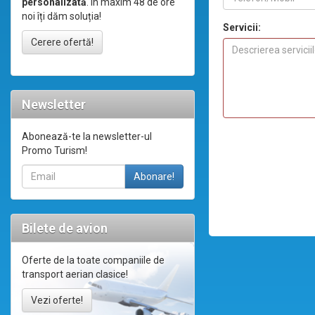
personalizată
. În maxim 48 de ore
noi îți dăm soluția!
Servicii:
Cerere ofertă!
Newsletter
Abonează-te la newsletter-ul
Promo Turism!
Bilete de avion
Oferte de la toate companiile de
transport aerian clasice!
Vezi oferte!