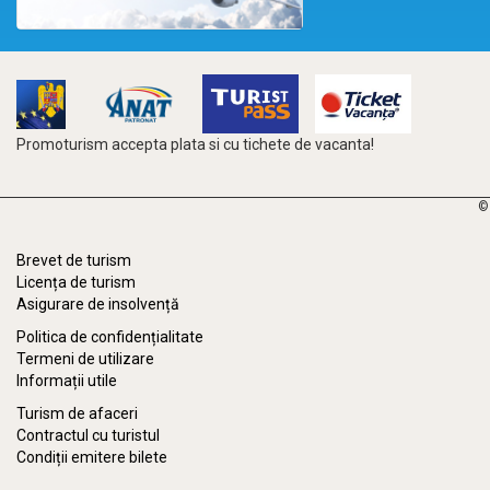
Promoturism accepta plata si cu tichete de vacanta!
©
Brevet de turism
Licența de turism
Asigurare de insolvență
Politica de confidențialitate
Termeni de utilizare
Informații utile
Turism de afaceri
Contractul cu turistul
Condiții emitere bilete