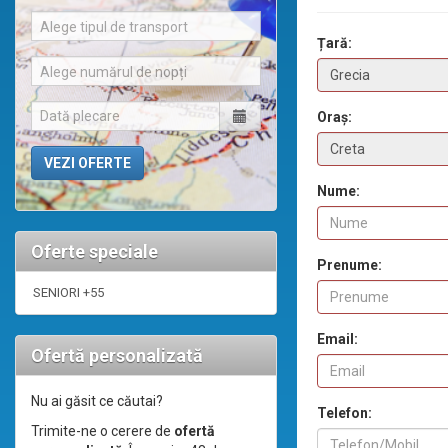
Alege tipul de transport
Țară:
Alege numărul de nopți
Oraș:
Nume:
Oferte speciale
Prenume:
SENIORI +55
Email:
Ofertă personalizată
Nu ai găsit ce căutai?
Telefon:
Trimite-ne o cerere de
ofertă