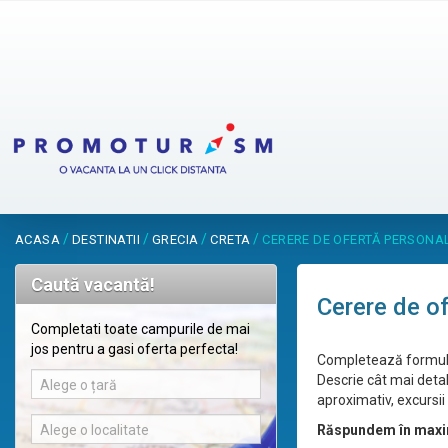
/
/
/
/
ACASA
DESTINATII
GRECIA
CRETA
CERERE DE OFERTĂ PERSONA
Caută vacantă!
Cerere de o
Completati toate campurile de mai
jos pentru a gasi oferta perfecta!
Completează formular
Descrie cât mai detal
Alege o țară
aproximativ, excursii 
Alege o localitate
Răspundem în maxi