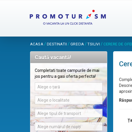
/
/
/
/
ACASA
DESTINATII
GRECIA
TSILIVI
CERERE DE OF
Caută vacantă!
Cere
Completati toate campurile de mai
jos pentru a gasi oferta perfecta!
Comple
Descrie
Alege o țară
aproxim
Alege o localitate
Răspu
Alege tipul de transport
Ța
Alege numărul de nopți