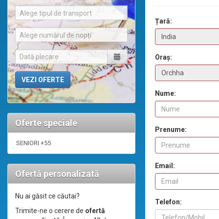
Alege tipul de transport
Țară:
Alege numărul de nopți
Oraș:
Nume:
Oferte speciale
Prenume:
SENIORI +55
Email:
Ofertă personalizată
Nu ai găsit ce căutai?
Telefon:
Trimite-ne o cerere de
ofertă