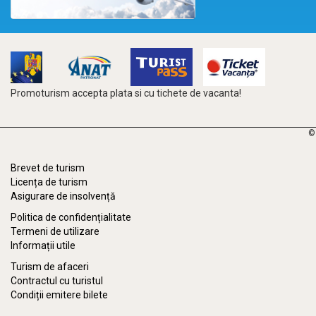
Promoturism accepta plata si cu tichete de vacanta!
©
Brevet de turism
Licența de turism
Asigurare de insolvență
Politica de confidențialitate
Termeni de utilizare
Informații utile
Turism de afaceri
Contractul cu turistul
Condiții emitere bilete