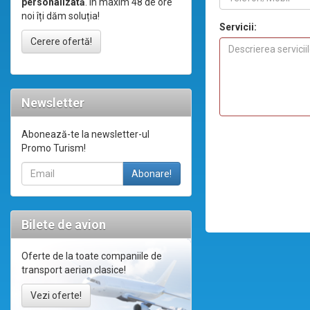
personalizată
. În maxim 48 de ore
noi îți dăm soluția!
Servicii:
Cerere ofertă!
Newsletter
Abonează-te la newsletter-ul
Promo Turism!
Bilete de avion
Oferte de la toate companiile de
transport aerian clasice!
Vezi oferte!