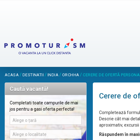
/
/
/
/
ACASA
DESTINATII
INDIA
ORCHHA
CERERE DE OFERTĂ PERSONA
Caută vacantă!
Cerere de o
Completati toate campurile de mai
jos pentru a gasi oferta perfecta!
Completează formular
Descrie cât mai detal
Alege o țară
aproximativ, excursii 
Alege o localitate
Răspundem în maxi