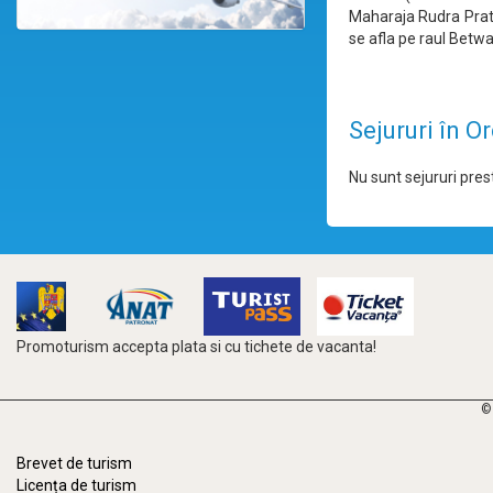
Maharaja Rudra Prata
se afla pe raul Betwa
Sejururi în O
Nu sunt sejururi prest
Promoturism accepta plata si cu tichete de vacanta!
©
Brevet de turism
Licența de turism