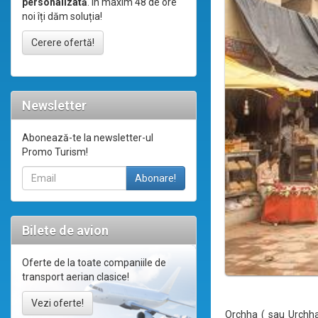
personalizată
. În maxim 48 de ore
noi îți dăm soluția!
Cerere ofertă!
Newsletter
Abonează-te la newsletter-ul
Promo Turism!
Bilete de avion
Oferte de la toate companiile de
transport aerian clasice!
Vezi oferte!
Orchha ( sau Urchha 