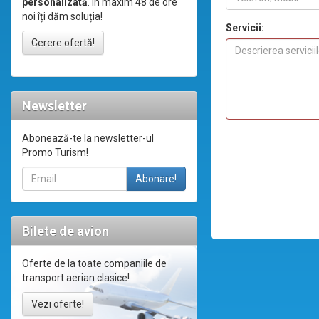
personalizată
. În maxim 48 de ore
noi îți dăm soluția!
Servicii:
Cerere ofertă!
Newsletter
Abonează-te la newsletter-ul
Promo Turism!
Bilete de avion
Oferte de la toate companiile de
transport aerian clasice!
Vezi oferte!