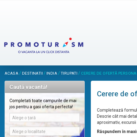
/
/
/
/
ACASA
DESTINATII
INDIA
TIRUPATI
CERERE DE OFERTĂ PERSONA
Caută vacantă!
Cerere de o
Completati toate campurile de mai
jos pentru a gasi oferta perfecta!
Completează formular
Descrie cât mai detal
Alege o țară
aproximativ, excursii 
Alege o localitate
Răspundem în maxi