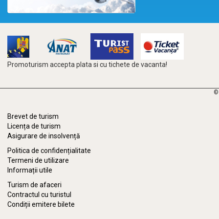
Promoturism accepta plata si cu tichete de vacanta!
©
Brevet de turism
Licența de turism
Asigurare de insolvență
Politica de confidențialitate
Termeni de utilizare
Informații utile
Turism de afaceri
Contractul cu turistul
Condiții emitere bilete