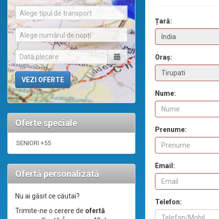
Alege tipul de transport
Țară:
Alege numărul de nopți
Oraș:
Nume:
Oferte speciale
Prenume:
SENIORI +55
Email:
Ofertă personalizată
Nu ai găsit ce căutai?
Telefon:
Trimite-ne o cerere de
ofertă