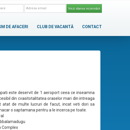
Vezi starea rezervării
SM DE AFACERI
CLUB DE VACANTĂ
CONTACT
upati este deservit de 1 aeroport ceea ce inseamna
esibil din cvasitotalitatea oraselor mari din intreaga
 atat de multe lucruri de facut, incat veti dori sa
acar o saptamana pentru a le incerca pe toate.
ral
Ubbalamadugu
m Complex