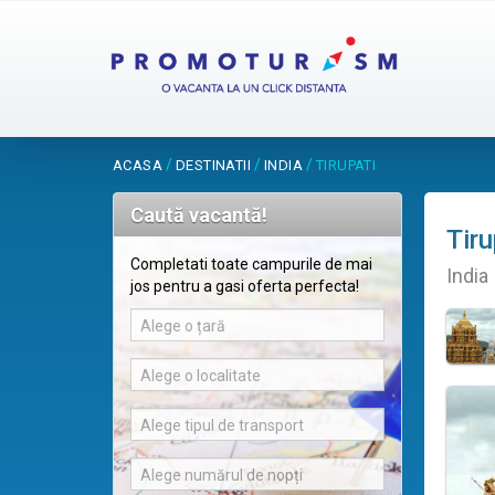
/
/
/
ACASA
DESTINATII
INDIA
TIRUPATI
Caută vacantă!
Tiru
Completati toate campurile de mai
India
jos pentru a gasi oferta perfecta!
Alege o țară
Alege o localitate
Alege tipul de transport
Alege numărul de nopți