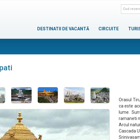
DESTINATII DE VACANTĂ
CIRCUITE
TURI
pati
Orasul Tir
ca este acc
lume. Sunt
ramaneti m
Arcul natu
Cascada 
Srinivasa