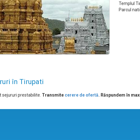
Templul T
Parcul nat
ruri în Tirupati
 sejururi prestabilite.
Transmite
cerere de ofertă
. Răspundem în max