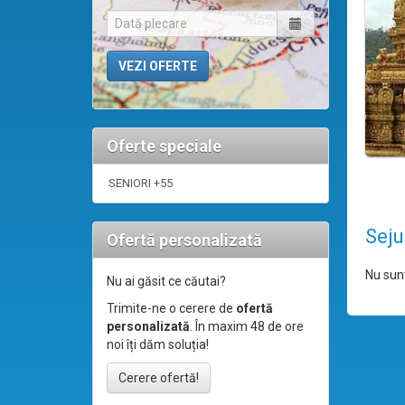
Oferte speciale
SENIORI +55
Seju
Ofertă personalizată
Nu sunt
Nu ai găsit ce căutai?
Trimite-ne o cerere de
ofertă
personalizată
. În maxim 48 de ore
noi îți dăm soluția!
Cerere ofertă!