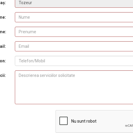
aș:
me:
me:
il:
on:
cii: