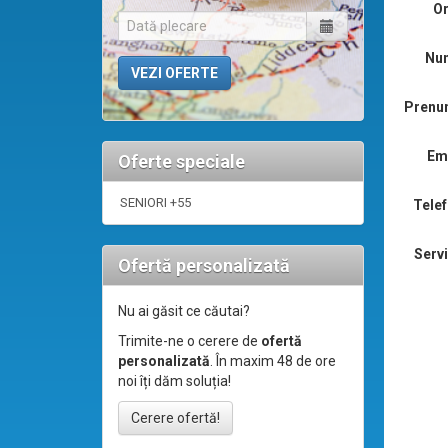
Or
Nu
Prenu
Ema
Oferte speciale
SENIORI +55
Telef
Servi
Ofertă personalizată
Nu ai găsit ce căutai?
Trimite-ne o cerere de
ofertă
personalizată
. În maxim 48 de ore
noi îți dăm soluția!
Cerere ofertă!