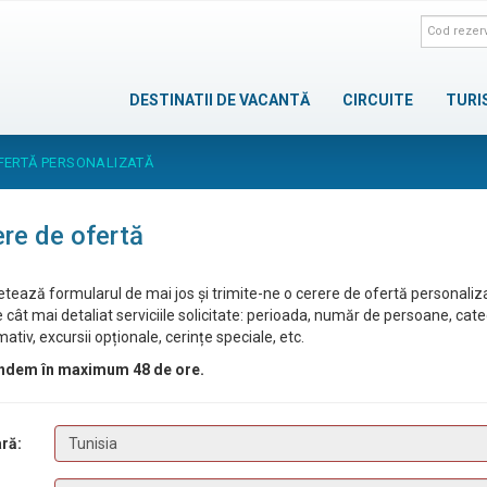
DESTINATII DE VACANTĂ
CIRCUITE
TURI
FERTĂ PERSONALIZATĂ
re de ofertă
tează formularul de mai jos și trimite-ne o cerere de ofertă personaliz
 cât mai detaliat serviciile solicitate: perioada, număr de persoane, cat
ativ, excursii opționale, cerințe speciale, etc.
ndem în maximum 48 de ore.
ră: