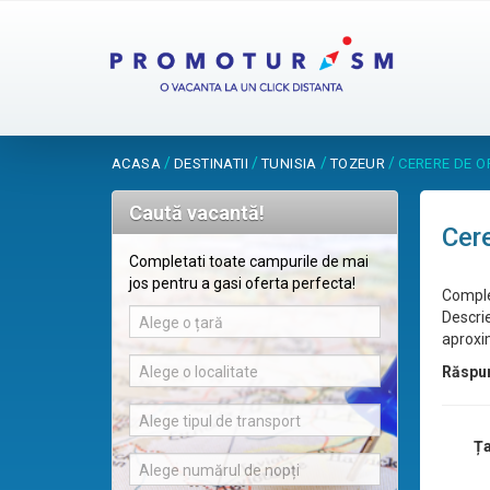
/
/
/
/
ACASA
DESTINATII
TUNISIA
TOZEUR
CERERE DE O
Caută vacantă!
Cere
Completati toate campurile de mai
jos pentru a gasi oferta perfecta!
Comple
Descrie
Alege o țară
aproxim
Alege o localitate
Răspu
Alege tipul de transport
Ța
Alege numărul de nopți