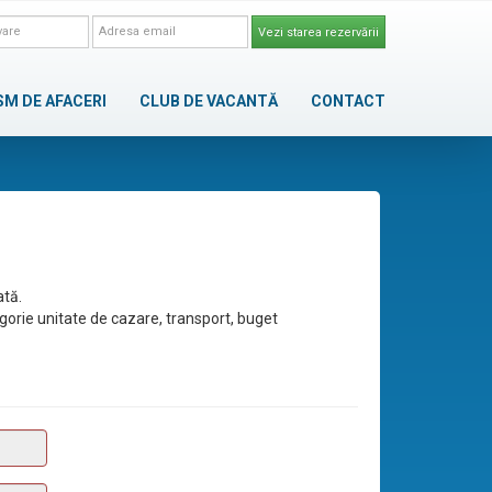
Vezi starea rezervării
SM DE AFACERI
CLUB DE VACANTĂ
CONTACT
ată.
egorie unitate de cazare, transport, buget