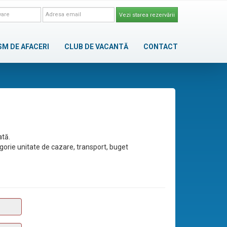
Vezi starea rezervării
SM DE AFACERI
CLUB DE VACANTĂ
CONTACT
ată.
egorie unitate de cazare, transport, buget