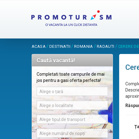
/
/
/
/
ACASA
DESTINATII
ROMANIA
RADAUTI
CERERE D
Caută vacantă!
Cere
Completati toate campurile de mai
jos pentru a gasi oferta perfecta!
Comple
Descrie
Alege o țară
aproxim
Alege o localitate
Răspu
Alege tipul de transport
Ța
Alege numărul de nopți