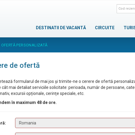
DESTINATII DE VACANTĂ
CIRCUITE
TURI
E OFERTĂ PERSONALIZATĂ
re de ofertă
tează formularul de mai jos și trimite-ne o cerere de ofertă personaliz
 cât mai detaliat serviciile solicitate: perioada, număr de persoane, cat
ativ, excursii opționale, cerințe speciale, etc.
ndem în maximum 48 de ore.
ră: