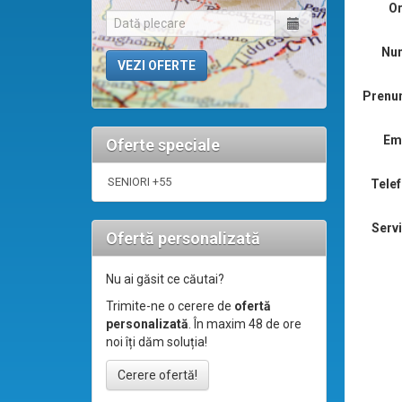
Or
Nu
Prenu
Ema
Oferte speciale
SENIORI +55
Telef
Servi
Ofertă personalizată
Nu ai găsit ce căutai?
Trimite-ne o cerere de
ofertă
personalizată
. În maxim 48 de ore
noi îți dăm soluția!
Cerere ofertă!