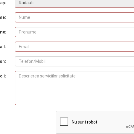
aș:
me:
me:
il:
on:
cii: