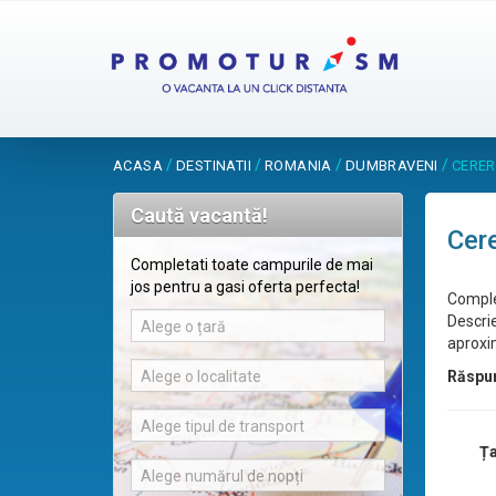
/
/
/
/
ACASA
DESTINATII
ROMANIA
DUMBRAVENI
CERER
Caută vacantă!
Cere
Completati toate campurile de mai
jos pentru a gasi oferta perfecta!
Comple
Descrie
Alege o țară
aproxim
Alege o localitate
Răspu
Alege tipul de transport
Ța
Alege numărul de nopți