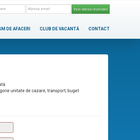
Vezi starea rezervării
SM DE AFACERI
CLUB DE VACANTĂ
CONTACT
ată.
egorie unitate de cazare, transport, buget