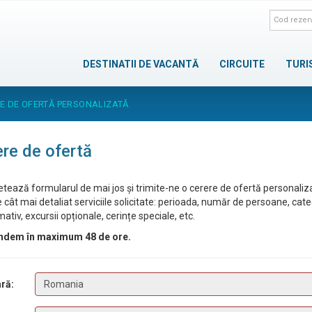
DESTINATII DE VACANTĂ
CIRCUITE
TURI
E DE OFERTĂ PERSONALIZATĂ
re de ofertă
tează formularul de mai jos și trimite-ne o cerere de ofertă personaliz
 cât mai detaliat serviciile solicitate: perioada, număr de persoane, cat
ativ, excursii opționale, cerințe speciale, etc.
ndem în maximum 48 de ore.
ră: