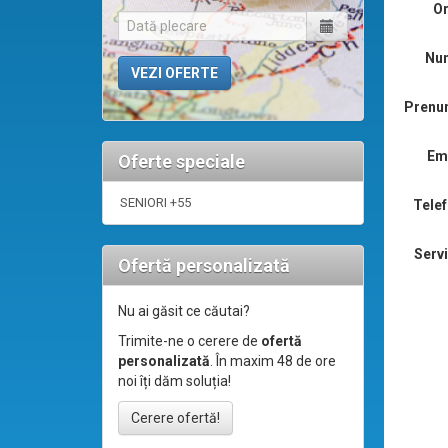
Or
Nu
Prenu
Ema
Oferte speciale
SENIORI +55
Telef
Servi
Ofertă personalizată
Nu ai găsit ce căutai?
Trimite-ne o cerere de
ofertă
personalizată
. În maxim 48 de ore
noi îți dăm soluția!
Cerere ofertă!