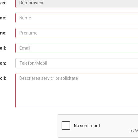
aș:
me:
me:
il:
on:
cii: