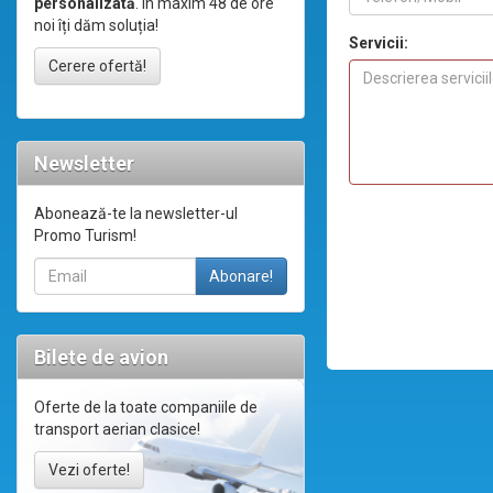
personalizată
. În maxim 48 de ore
noi îți dăm soluția!
Servicii:
Cerere ofertă!
Newsletter
Abonează-te la newsletter-ul
Promo Turism!
Bilete de avion
Oferte de la toate companiile de
transport aerian clasice!
Vezi oferte!