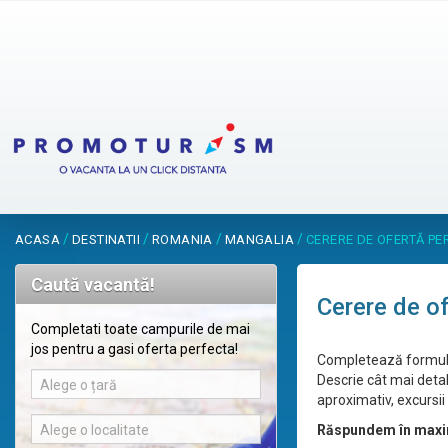
/
/
/
/
ACASA
DESTINATII
ROMANIA
MANGALIA
CERERE DE OFERTĂ P
Caută vacantă!
Cerere de o
Completati toate campurile de mai
jos pentru a gasi oferta perfecta!
Completează formular
Descrie cât mai detal
Alege o țară
aproximativ, excursii 
Alege o localitate
Răspundem în maxi