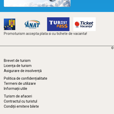
Promoturism accepta plata si cu tichete de vacanta!
©
Brevet de turism
Licența de turism
Asigurare de insolvență
Politica de confidențialitate
Termeni de utilizare
Informații utile
Turism de afaceri
Contractul cu turistul
Condiții emitere bilete