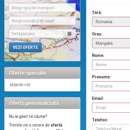
Alege tipul de transport
Țară:
Alege numărul de nopți
Oraș:
Nume:
Oferte speciale
Prenume:
SENIORI +55
Email:
Ofertă personalizată
Nu ai găsit ce căutai?
Telefon:
Trimite-ne o cerere de
ofertă