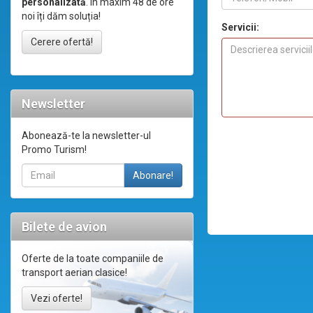
personalizată
. În maxim 48 de ore
noi îți dăm soluția!
Servicii:
Cerere ofertă!
Newsletter
Abonează-te la newsletter-ul
Promo Turism!
Bilete de avion
Oferte de la toate companiile de
transport aerian clasice!
Vezi oferte!