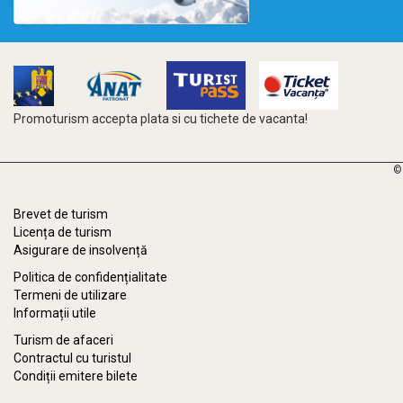
Promoturism accepta plata si cu tichete de vacanta!
©
Brevet de turism
Licența de turism
Asigurare de insolvență
Politica de confidențialitate
Termeni de utilizare
Informații utile
Turism de afaceri
Contractul cu turistul
Condiții emitere bilete