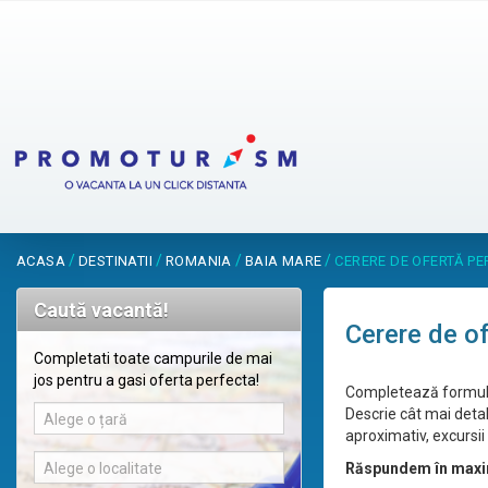
/
/
/
/
ACASA
DESTINATII
ROMANIA
BAIA MARE
CERERE DE OFERTĂ P
Caută vacantă!
Cerere de o
Completati toate campurile de mai
jos pentru a gasi oferta perfecta!
Completează formular
Descrie cât mai detal
Alege o țară
aproximativ, excursii 
Alege o localitate
Răspundem în maxi