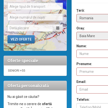
Alege tipul de transport
Țară:
Alege numărul de nopți
Oraș:
Nume:
Oferte speciale
Prenume:
SENIORI +55
Email:
Ofertă personalizată
Nu ai găsit ce căutai?
Telefon:
Trimite-ne o cerere de
ofertă