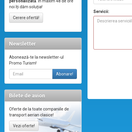
personalizată
. În maxim 48 de ore
noi îți dăm soluția!
Servicii:
Cerere ofertă!
Newsletter
Abonează-te la newsletter-ul
Promo Turism!
Bilete de avion
Oferte de la toate companiile de
transport aerian clasice!
Vezi oferte!