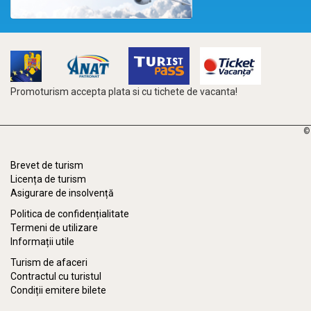
Promoturism accepta plata si cu tichete de vacanta!
©
Brevet de turism
Licența de turism
Asigurare de insolvență
Politica de confidențialitate
Termeni de utilizare
Informații utile
Turism de afaceri
Contractul cu turistul
Condiții emitere bilete