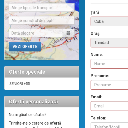
Alege tipul de transport
Țară:
Alege numărul de nopți
Oraș:
Nume:
Oferte speciale
Prenume:
SENIORI +55
Email:
Ofertă personalizată
Nu ai găsit ce căutai?
Telefon:
Trimite-ne o cerere de
ofertă