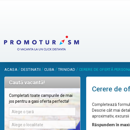
/
/
/
/
ACASA
DESTINATII
CUBA
TRINIDAD
CERERE DE OFERTĂ PERSON
Caută vacantă!
Cerere de o
Completati toate campurile de mai
jos pentru a gasi oferta perfecta!
Completează formular
Descrie cât mai detal
Alege o țară
aproximativ, excursii 
Alege o localitate
Răspundem în maxi