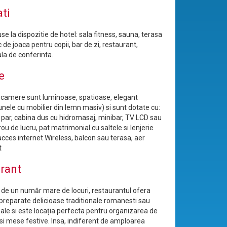
ati
puse la dispozitie de hotel: sala fitness, sauna, terasa
c de joaca pentru copii, bar de zi, restaurant,
ala de conferinta.
e
 camere sunt luminoase, spatioase, elegant
unele cu mobilier din lemn masiv) si sunt dotate cu:
 par, cabina dus cu hidromasaj, minibar, TV LCD sau
ou de lucru, pat matrimonial cu saltele si lenjerie
acces internet Wireless, balcon sau terasa, aer
t
rant
de un număr mare de locuri, restaurantul ofera
 preparate delicioase traditionale romanesti sau
nale si este locația perfecta pentru organizarea de
 si mese festive. Insa, indiferent de amploarea