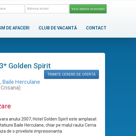
Vezi starea rezervării
SM DE AFACERI
CLUB DE VACANTĂ
CONTACT
3* Golden Spirit
TRIMITE CERERE DE OFERTĂ
a
,
Baile Herculane
 Crisana)
zare
 vara anului 2007, Hotel Golden Spirit este amplasat
statiunii Baile Herculane, chiar pe malul raului Cerna
aza de o priveliste impresionanta.