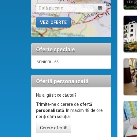
Oferte speciale
SENIORI +55
Ofertă personalizată
Nu ai găsit ce căutai?
Trimite-ne o cerere de
ofertă
personalizată
. În maxim 48 de ore
noi îți dăm soluția!
Cerere ofertă!