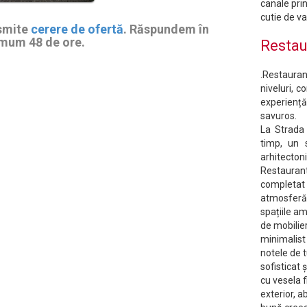
canale prin
cutie de va
smite
cerere de ofertă
. Răspundem în
mum 48 de ore.
Restau
.Restaur
niveluri, c
experienț
savuros.
La Strada 
timp, un s
arhitectoni
Restaurantu
completat 
atmosferă 
spațiile a
de mobilier
minimalist 
notele de t
sofisticat
cu vesela f
exterior, a