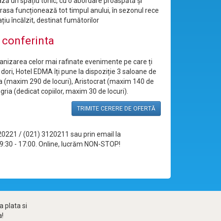
ză un spațiu tonic, cu o abordare proaspătă și
erasa funcționează tot timpul anului, în sezonul rece
ațiu încălzit, destinat fumătorilor
e conferinta
anizarea celor mai rafinate evenimente pe care ți
 dori, Hotel EDMA îți pune la dispoziție 3 saloane de
ia (maxim 290 de locuri), Aristocrat (maxim 140 de
legria (dedicat copiilor, maxim 30 de locuri).
TRIMITE CERERE DE OFERTĂ
120221 / (021) 3120211 sau prin email la
le 09:30 - 17:00. Online, lucrăm NON-STOP!
 plata si
a!