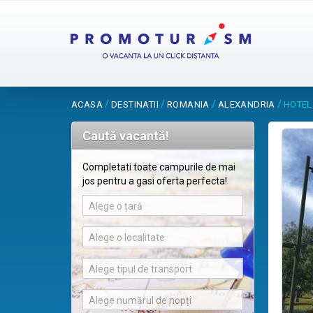
/
/
/
/
ACASA
DESTINATII
ROMANIA
ALEXANDRIA
HOTEL
Caută vacantă!
Completati toate campurile de mai
jos pentru a gasi oferta perfecta!
Alege o țară
Alege o localitate
Alege tipul de transport
Alege numărul de nopți