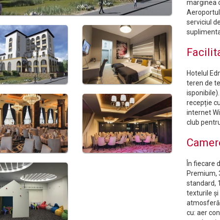
marginea o
Aeroportul 
serviciul d
suplimenta
Facilit
Hotelul Edm
teren de ten
isponibile)
recepție c
internet W
club pentru
Camer
În fiecare
Premium, 
standard, 
texturile ș
atmosferă 
cu: aer con