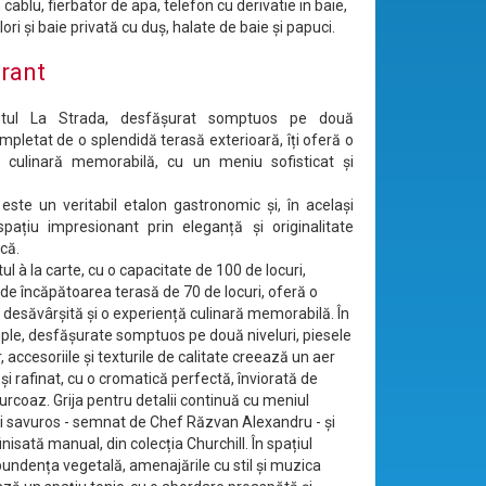
 cablu, fierbator de apa, telefon cu derivatie in baie,
lori și baie privată cu duș, halate de baie și papuci.
rant
antul La Strada, desfășurat somptuos pe două
ompletat de o splendidă terasă exterioară, îți oferă o
ă culinară memorabilă, cu un meniu sofisticat și
este un veritabil etalon gastronomic și, în acelaşi
pațiu impresionant prin eleganță și originalitate
că.
l à la carte, cu o capacitate de 100 de locuri,
de încăpătoarea terasă de 70 de locuri, oferă o
desăvârșită și o experiență culinară memorabilă. În
mple, desfășurate somptuos pe două niveluri, piesele
, accesoriile și texturile de calitate creează un aer
și rafinat, cu o cromatică perfectă, înviorată de
urcoaz. Grija pentru detalii continuă cu meniul
 și savuros - semnat de Chef Răzvan Alexandru - și
inisată manual, din colecția Churchill. În spațiul
bundența vegetală, amenajările cu stil și muzica