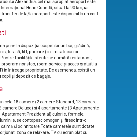
rasului Alexandria, cel mai apropiat aeroport este
Internațional Henri Coandă, situat la 90 km, iar
e transfer de la/la aeroport este disponibil la un cost
r.
ati
a pune la dispoziția oaspetilor un bar, grădină,
is, terasă, lift, parcare ( in limita locurilor
. Printre facilitățile oferite se numără restaurant,
u program nonstop, room-service și acces gratuit la
iFi în întreaga proprietate. De asemenea, există un
 copii și depozit de bagaje.
e
 din cele 18 camere (2 camere Standard, 13 camere
3 camere Deluxe) și 4 apartamente (3 Apartamente
1 Apartament Prezidențial) culorile, formele,
i luminile, se contopesc omogen și firesc într-o
calmă și odihnitoare.Toate camerele sunt dotate
diționat, zonă de relaxare, TV cu ecran plat cu