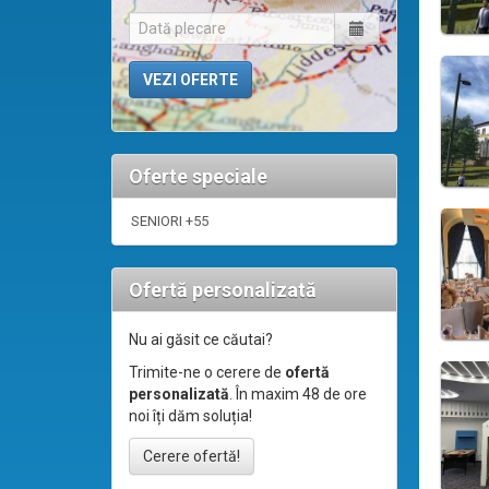
Oferte speciale
SENIORI +55
Ofertă personalizată
Nu ai găsit ce căutai?
Trimite-ne o cerere de
ofertă
personalizată
. În maxim 48 de ore
noi îți dăm soluția!
Cerere ofertă!