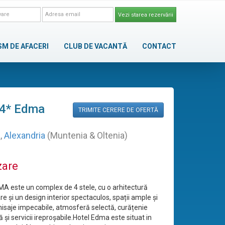
Vezi starea rezervării
SM DE AFACERI
CLUB DE VACANTĂ
CONTACT
 4* Edma
TRIMITE CERERE DE OFERTĂ
a
,
Alexandria
(Muntenia & Oltenia)
zare
MA este un complex de 4 stele, cu o arhitectură
 și un design interior spectaculos, spații ample și
inisaje impecabile, atmosferă selectă, curățenie
 și servicii ireproșabile.Hotel Edma este situat in