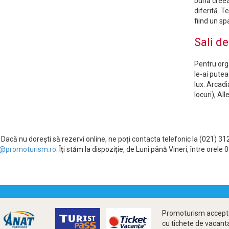
bună creea
diferită. T
fiind un sp
Sali d
Pentru org
le-ai putea
lux: Arcad
locuri), Al
Dacă nu dorești să rezervi online, ne poți contacta telefonic la (021) 3
@promoturism.ro
. Îți stăm la dispoziție, de Luni până Vineri, între ore
Promoturism accepta
cu tichete de vacant