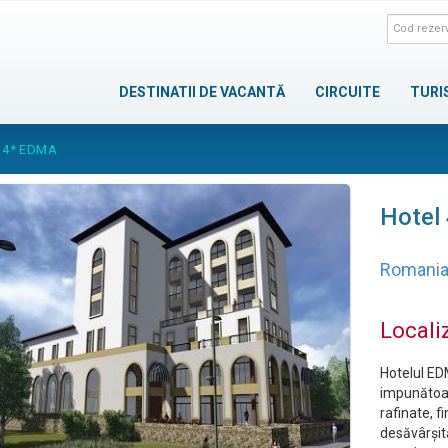
DESTINATII DE VACANTĂ
CIRCUITE
TURI
 4* EDMA
Hotel
Romani
Locali
Hotelul ED
impunătoare
rafinate, f
desăvârșită