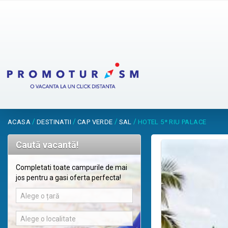
/
/
/
/
ACASA
DESTINATII
CAP VERDE
SAL
HOTEL 5* RIU PALACE
Caută vacantă!
Completati toate campurile de mai
jos pentru a gasi oferta perfecta!
Alege o țară
Alege o localitate