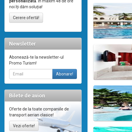
personalizată
. În maxim 48 de ore
noi îți dăm soluția!
Cerere ofertă!
Newsletter
Abonează-te la newsletter-ul
Promo Turism!
Bilete de avion
Oferte de la toate companiile de
transport aerian clasice!
Vezi oferte!