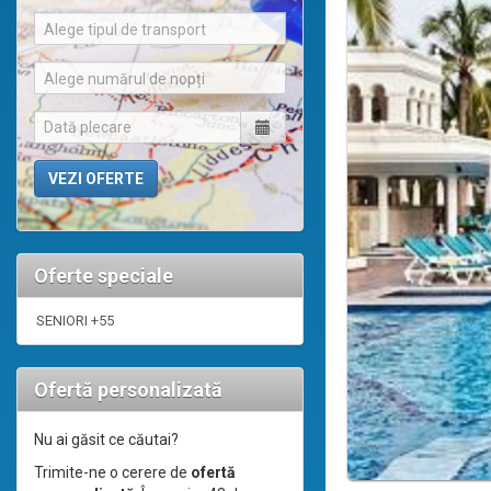
Alege tipul de transport
Alege numărul de nopți
Oferte speciale
SENIORI +55
Ofertă personalizată
Nu ai găsit ce căutai?
Trimite-ne o cerere de
ofertă