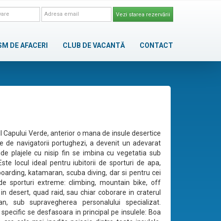
Vezi starea rezervării
SM DE AFACERI
CLUB DE VACANTĂ
CONTACT
l Capului Verde, anterior o mana de insule desertice
e de navigatorii portughezi, a devenit un adevarat
de plajele cu nisip fin se imbina cu vegetatia sub
Este locul ideal pentru iubitorii de sporturi de apa,
-boarding, katamaran, scuba diving, dar si pentru cei
de sporturi extreme: climbing, mountain bike, off
 in desert, quad raid, sau chiar coborare in craterul
an, sub supravegherea personalului specializat.
e specific se desfasoara in principal pe insulele: Boa