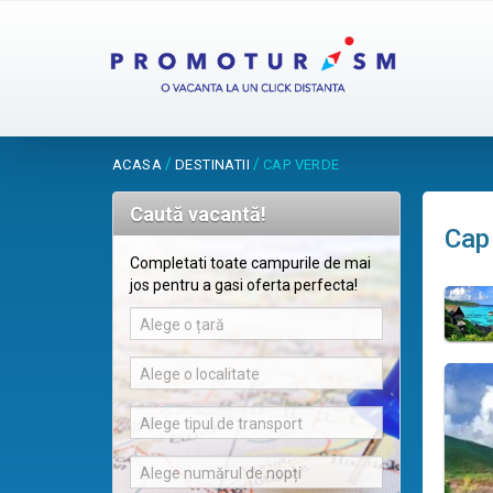
/
/
ACASA
DESTINATII
CAP VERDE
Caută vacantă!
Cap
Completati toate campurile de mai
jos pentru a gasi oferta perfecta!
Alege o țară
Alege o localitate
Alege tipul de transport
Alege numărul de nopți