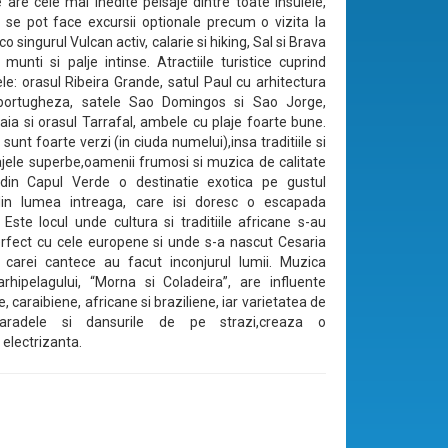
e are cele mai inedite peisaje dintre toate insulele,
se pot face excursii optionale precum o vizita la
co singurul Vulcan activ, calarie si hiking, Sal si Brava
 munti si palje intinse. Atractiile turistice cuprind
ele: orasul Ribeira Grande, satul Paul cu arhitectura
 portugheza, satele Sao Domingos si Sao Jorge,
raia si orasul Tarrafal, ambele cu plaje foarte bune.
 sunt foarte verzi (in ciuda numelui),insa traditiile si
lajele superbe,oamenii frumosi si muzica de calitate
din Capul Verde o destinatie exotica pe gustul
r din lumea intreaga, care isi doresc o escapada
 Este locul unde cultura si traditiile africane s-au
erfect cu cele europene si unde s-a nascut Cesaria
 carei cantece au facut inconjurul lumii. Muzica
arhipelagului, “Morna si Coladeira”, are influente
 caraibiene, africane si braziliene, iar varietatea de
paradele si dansurile de pe strazi,creaza o
electrizanta.