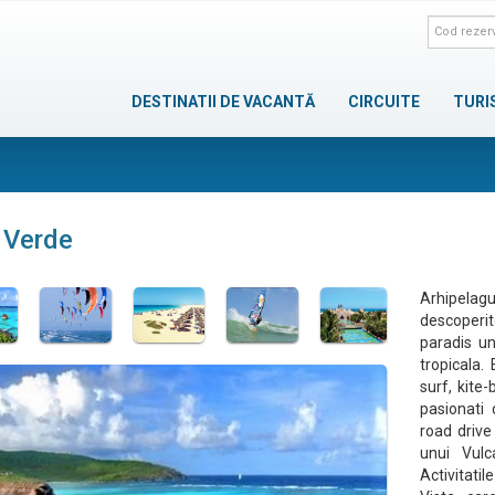
DESTINATII DE VACANTĂ
CIRCUITE
TURI
 Verde
Arhipelagu
descoperit
paradis un
tropicala. 
surf, kite
pasionati 
road drive
unui Vulc
Activitatil