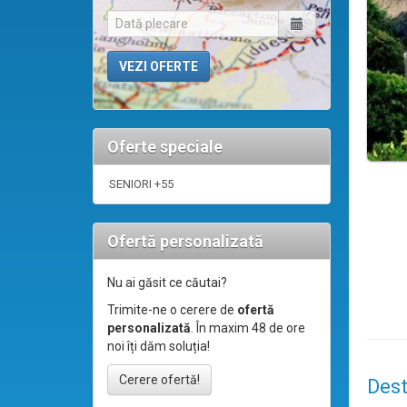
Oferte speciale
SENIORI +55
Ofertă personalizată
Nu ai găsit ce căutai?
Trimite-ne o cerere de
ofertă
personalizată
. În maxim 48 de ore
noi îți dăm soluția!
Cerere ofertă!
Dest