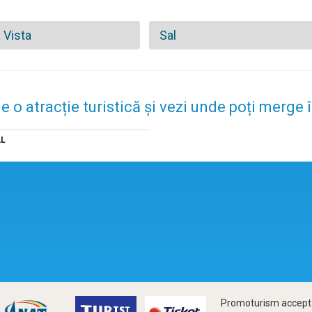
 Vista
Sal
e o atracție turistică și vezi unde poți merge
AL
Promoturism accepta