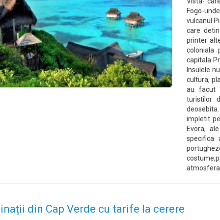
Vista- car
Fogo-unde 
vulcanul Pi
care detin
printer alt
coloniala
capitala P
Insulele nu
cultura, p
au facut 
turistilo
deosebita.
impletit p
Evora, ale
specifica 
portugheze,
costume,
atmosfera 
inații din Cap Verde cu tarife la cerere