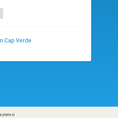
 în Cap Verde
 plata si