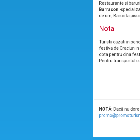
Restaurante si barur
Barracon
-specializa
de ore, Baruri la pisc
Nota
Turistii cazati in pe
festiva de Craciun i
obta pentru cina fes
Pentru transportul c
NOTĂ:
Dacă nu doreșt
promo@promoturism