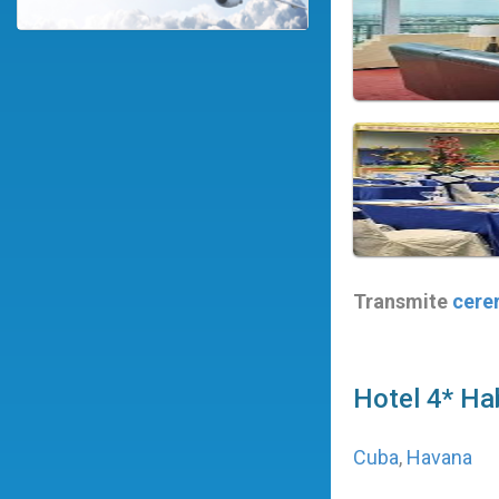
Transmite
cere
Hotel 4* Ha
Cuba
,
Havana