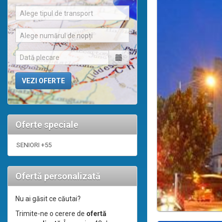
Alege tipul de transport
Alege numărul de nopți
Oferte speciale
SENIORI +55
Ofertă personalizată
Nu ai găsit ce căutai?
Trimite-ne o cerere de
ofertă