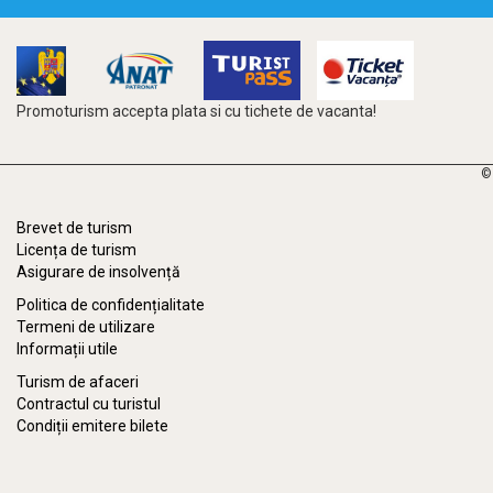
Promoturism accepta plata si cu tichete de vacanta!
©
Brevet de turism
Licența de turism
Asigurare de insolvență
Politica de confidențialitate
Termeni de utilizare
Informații utile
Turism de afaceri
Contractul cu turistul
Condiții emitere bilete