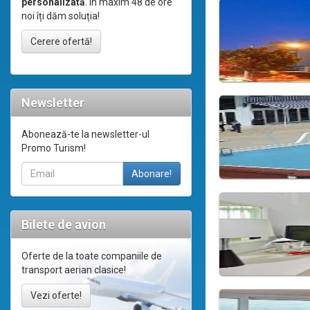
personalizată
. În maxim 48 de ore
noi îți dăm soluția!
Cerere ofertă!
Newsletter
Abonează-te la newsletter-ul
Promo Turism!
Bilete de avion
Oferte de la toate companiile de
transport aerian clasice!
Vezi oferte!